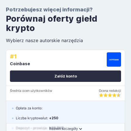
Potrzebujesz więcej informacji?
Porównaj oferty giełd
krypto
Wybierz nasze autorskie narzędzia
#1
Coinbase
Załóż konto
Średnia ocen użytkowników
Ocena redakcji
Opłata za konto:
Liczba kryptowalut:
+250
Depozyt - prowizja:
1.99 EUR
Rozwiń szczegóły