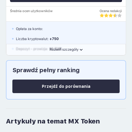
Średnia ocen użytkowników
Ocena redakcji
Opłata za konto:
Liczba kryptowalut:
+750
Depozyt - prowizja:
10 EUR
Rozwiń szczegóły
Waluty:
EUR, GBP, USD
Sprawdź pełny ranking
Język polski: NIE
Przejdź do porównania
Artykuły na temat MX Token