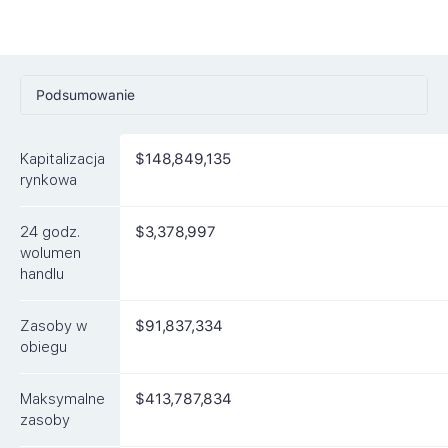
Podsumowanie
Ceny
Kapitalizacja
$148,849,135
Rynki
rynkowa
Artykuły
24 godz.
$3,378,997
FAQ
wolumen
handlu
Podobne waluty
Zasoby w
$91,837,334
obiegu
Maksymalne
$413,787,834
zasoby