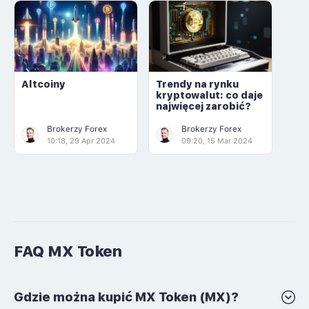
Altcoiny
Trendy na rynku
kryptowalut: co daje
najwięcej zarobić?
Brokerzy Forex
Brokerzy Forex
10:18, 29 Apr 2024
09:20, 15 Mar 2024
FAQ MX Token
Gdzie można kupić MX Token (MX)?