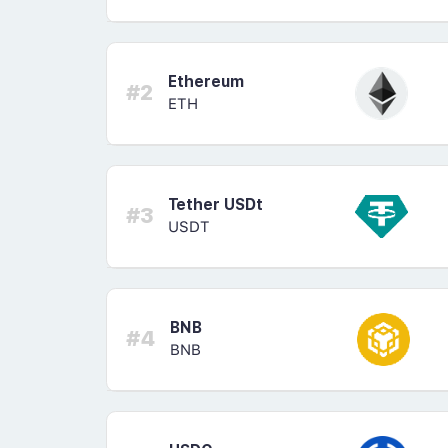
Ethereum
#2
ETH
Tether USDt
#3
USDT
BNB
#4
BNB