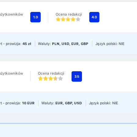
użytkowników
Ocena redakcji
1.0
4.0
t - prowizja:
45 zł
Waluty:
PLN, USD, EUR, GBP
Język polski: NIE
użytkowników
Ocena redakcji
3.5
t - prowizja:
10 EUR
Waluty:
EUR, GBP, USD
Język polski: NIE