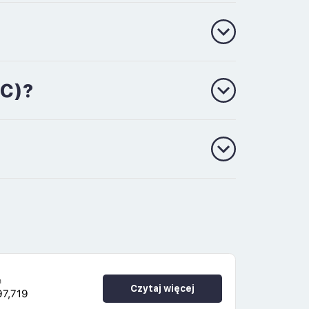
OC)?
h
Czytaj więcej
97,719