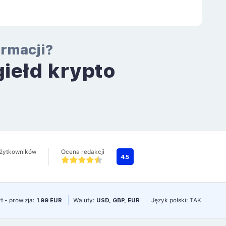
ormacji?
giełd krypto
a
użytkowników
Ocena redakcji
4.5
t - prowizja:
1.99 EUR
Waluty:
USD, GBP, EUR
Język polski: TAK