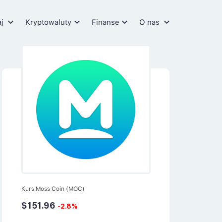
aj
Kryptowaluty
Finanse
O nas
Kurs Moss Coin (MOC)
$151.96
-2.8%