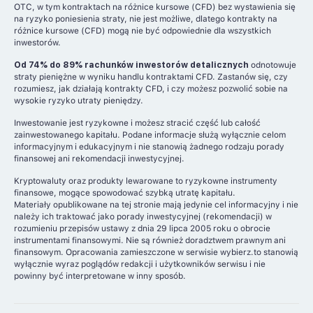
OTC, w tym kontraktach na różnice kursowe (CFD) bez wystawienia się
na ryzyko poniesienia straty, nie jest możliwe, dlatego kontrakty na
różnice kursowe (CFD) mogą nie być odpowiednie dla wszystkich
inwestorów.
Od 74% do 89% rachunków inwestorów detalicznych
odnotowuje
straty pieniężne w wyniku handlu kontraktami CFD. Zastanów się, czy
rozumiesz, jak działają kontrakty CFD, i czy możesz pozwolić sobie na
wysokie ryzyko utraty pieniędzy.
Inwestowanie jest ryzykowne i możesz stracić część lub całość
zainwestowanego kapitału. Podane informacje służą wyłącznie celom
informacyjnym i edukacyjnym i nie stanowią żadnego rodzaju porady
finansowej ani rekomendacji inwestycyjnej.
Kryptowaluty oraz produkty lewarowane to ryzykowne instrumenty
finansowe, mogące spowodować szybką utratę kapitału.
Materiały opublikowane na tej stronie mają jedynie cel informacyjny i nie
należy ich traktować jako porady inwestycyjnej (rekomendacji) w
rozumieniu przepisów ustawy z dnia 29 lipca 2005 roku o obrocie
instrumentami finansowymi. Nie są również doradztwem prawnym ani
finansowym. Opracowania zamieszczone w serwisie wybierz.to stanowią
wyłącznie wyraz poglądów redakcji i użytkowników serwisu i nie
powinny być interpretowane w inny sposób.