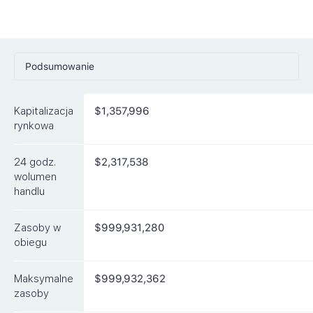
Podsumowanie
Ceny
Kapitalizacja
$1,357,996
Rynki
rynkowa
Artykuły
24 godz.
$2,317,538
FAQ
wolumen
handlu
Podobne waluty
Zasoby w
$999,931,280
obiegu
Maksymalne
$999,932,362
zasoby