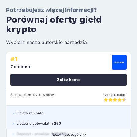
Potrzebujesz więcej informacji?
Porównaj oferty giełd
krypto
Wybierz nasze autorskie narzędzia
#1
Coinbase
Załóż konto
Średnia ocen użytkowników
Ocena redakcji
Opłata za konto:
Liczba kryptowalut:
+250
Depozyt - prowizja:
1.99 EUR
Rozwiń szczegóły