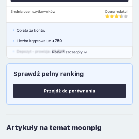
Średnia ocen użytkowników
Ocena redakcji
Opłata za konto:
Liczba kryptowalut:
+750
Depozyt - prowizja:
10 EUR
Rozwiń szczegóły
Waluty:
EUR, GBP, USD
Sprawdź pełny ranking
Język polski: NIE
Przejdź do porównania
Artykuły na temat moonpig