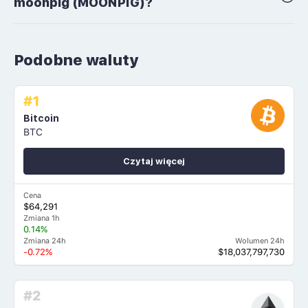
moonpig (MOONPIG)?
Podobne waluty
#1
Bitcoin
BTC
Czytaj więcej
Cena
$64,291
Zmiana 1h
0.14%
Zmiana 24h
Wolumen 24h
-0.72%
$18,037,797,730
#2