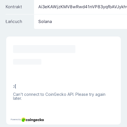
Kontrakt
Ai3eKAWjzKMV8wRwd41nVP83yqfbAVJykh
Łańcuch
Solana