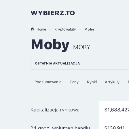
WYBIERZ.TO
Home
Kryptowaluty
Moby
Moby
MOBY
OSTATNIA AKTUALIZACJA
Podsumowanie
Ceny
Rynki
Artykuły
Kapitalizacja rynkowa
$1,688,42
24 godz. wolumen handlu
$138,911