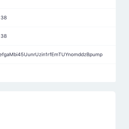
138
138
efgaMbi45UunrUzin1rfEmTUYnomddzBpump