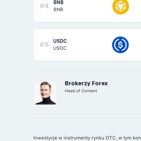
BNB
#4
BNB
USDC
#5
USDC
Brokerzy Forex
Head of Content
Inwestycje w instrumenty rynku OTC, w tym kon