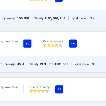
t - prowizja:
1.99 EUR
Waluty:
USD, GBP, EUR
Język polski: TAK
użytkowników
Ocena redakcji
1.0
4.0
t - prowizja:
45 zł
Waluty:
PLN, USD, EUR, GBP
Język polski: NIE
użytkowników
Ocena redakcji
3.5