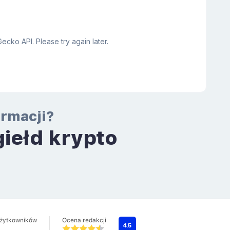
ormacji?
giełd krypto
a
użytkowników
Ocena redakcji
4.5