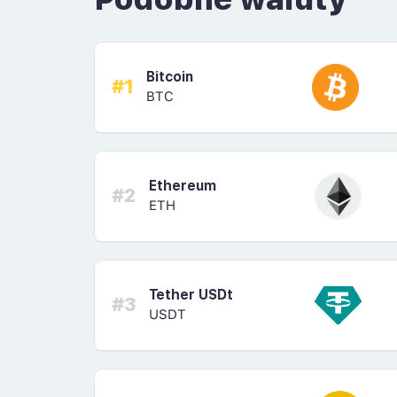
Bitcoin
#1
BTC
Ethereum
#2
ETH
Tether USDt
#3
USDT