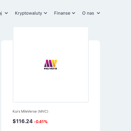
aj
Kryptowaluty
Finanse
O nas
Kurs MileVerse (MVC)
$116.24
-0.41%