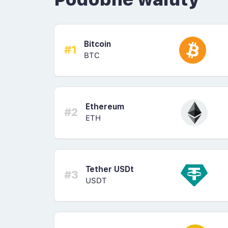
Bitcoin
#1
BTC
Ethereum
#2
ETH
Tether USDt
#3
USDT