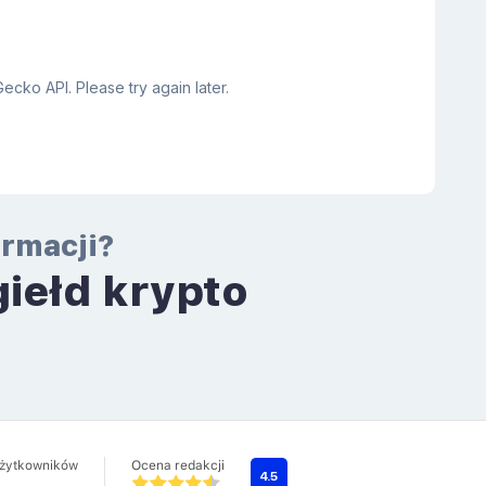
ormacji?
giełd krypto
a
użytkowników
Ocena redakcji
4.5