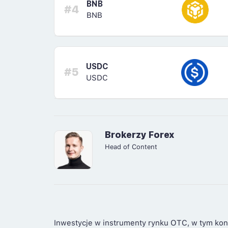
BNB
#4
BNB
USDC
#5
USDC
Brokerzy Forex
Head of Content
Inwestycje w instrumenty rynku OTC, w tym kon