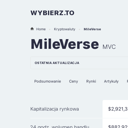
WYBIERZ.TO
Home
Kryptowaluty
MileVerse
MileVerse
MVC
OSTATNIA AKTUALIZACJA
Podsumowanie
Ceny
Rynki
Artykuły
Kapitalizacja rynkowa
$2,921,
24 godz. wolumen handlu
$882,92