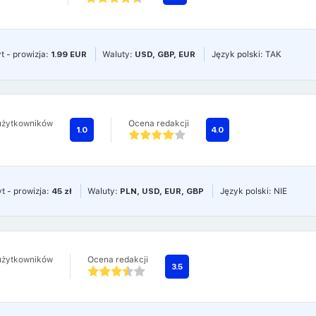
t - prowizja:
1.99 EUR
Waluty:
USD, GBP, EUR
Język polski: TAK
użytkowników
Ocena redakcji
1.0
4.0
t - prowizja:
45 zł
Waluty:
PLN, USD, EUR, GBP
Język polski: NIE
użytkowników
Ocena redakcji
3.5