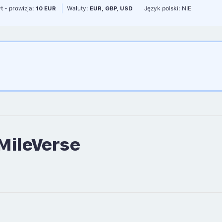
t - prowizja:
10 EUR
Waluty:
EUR, GBP, USD
Język polski: NIE
MileVerse