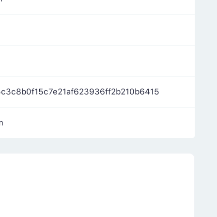
5c3c8b0f15c7e21af623936ff2b210b6415
m