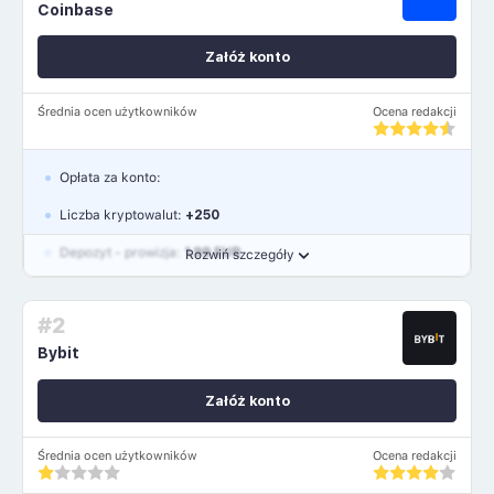
Coinbase
Załóż konto
Średnia ocen użytkowników
Ocena redakcji
Opłata za konto:
Liczba kryptowalut:
+250
Depozyt - prowizja:
1.99 EUR
Rozwiń szczegóły
Waluty:
USD, GBP, EUR
#2
Język polski: TAK
Bybit
Załóż konto
Średnia ocen użytkowników
Ocena redakcji