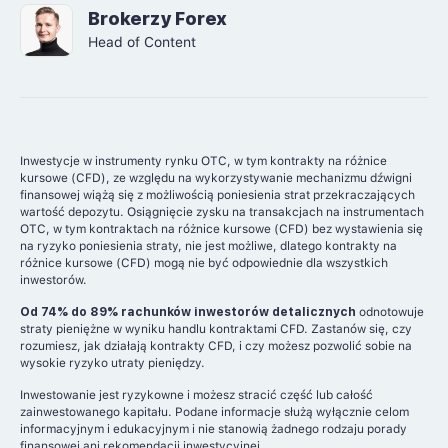
Brokerzy Forex
Head of Content
Inwestycje w instrumenty rynku OTC, w tym kontrakty na różnice
kursowe (CFD), ze względu na wykorzystywanie mechanizmu dźwigni
finansowej wiążą się z możliwością poniesienia strat przekraczających
wartość depozytu. Osiągnięcie zysku na transakcjach na instrumentach
OTC, w tym kontraktach na różnice kursowe (CFD) bez wystawienia się
na ryzyko poniesienia straty, nie jest możliwe, dlatego kontrakty na
różnice kursowe (CFD) mogą nie być odpowiednie dla wszystkich
inwestorów.
Od 74% do 89% rachunków inwestorów detalicznych
odnotowuje
straty pieniężne w wyniku handlu kontraktami CFD. Zastanów się, czy
rozumiesz, jak działają kontrakty CFD, i czy możesz pozwolić sobie na
wysokie ryzyko utraty pieniędzy.
Inwestowanie jest ryzykowne i możesz stracić część lub całość
zainwestowanego kapitału. Podane informacje służą wyłącznie celom
informacyjnym i edukacyjnym i nie stanowią żadnego rodzaju porady
finansowej ani rekomendacji inwestycyjnej.