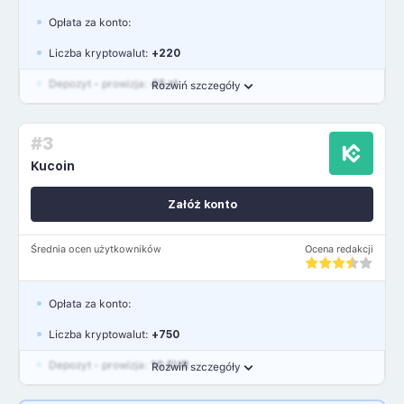
Opłata za konto:
Liczba kryptowalut:
+220
Depozyt - prowizja:
45 zł
Rozwiń szczegóły
Waluty:
PLN, USD, EUR, GBP
#3
Język polski: NIE
Kucoin
Załóż konto
Średnia ocen użytkowników
Ocena redakcji
Opłata za konto:
Liczba kryptowalut:
+750
Depozyt - prowizja:
10 EUR
Rozwiń szczegóły
Waluty:
EUR, GBP, USD