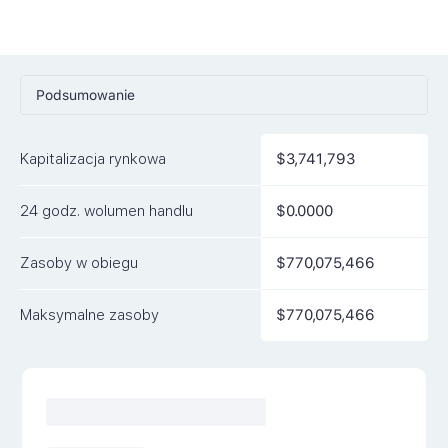
Podsumowanie
Ceny
Kapitalizacja rynkowa
$3,741,793
Rynki
24 godz. wolumen handlu
$0.0000
Artykuły
FAQ
Zasoby w obiegu
$770,075,466
Podobne waluty
Maksymalne zasoby
$770,075,466