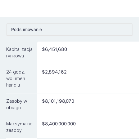
Podsumowanie
Ceny
Kapitalizacja
$6,451,680
Rynki
rynkowa
Artykuły
24 godz.
$2,894,162
FAQ
wolumen
handlu
Podobne waluty
Zasoby w
$8,101,198,070
obiegu
Maksymalne
$8,400,000,000
zasoby