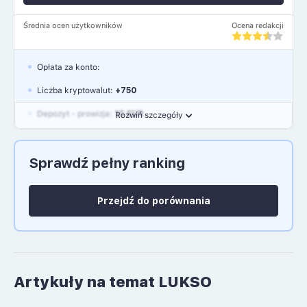
Średnia ocen użytkowników
Ocena redakcji
Opłata za konto:
Liczba kryptowalut:
+750
Depozyt - prowizja:
10 EUR
Rozwiń szczegóły
Waluty:
EUR, GBP, USD
Sprawdź pełny ranking
Język polski: NIE
Przejdź do porównania
Artykuły na temat LUKSO