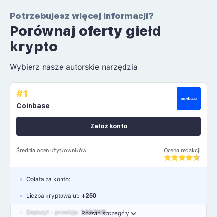
Potrzebujesz więcej informacji?
Porównaj oferty giełd
krypto
Wybierz nasze autorskie narzędzia
#1
Coinbase
Załóż konto
Średnia ocen użytkowników
Ocena redakcji
Opłata za konto:
Liczba kryptowalut:
+250
Depozyt - prowizja:
1.99 EUR
Rozwiń szczegóły