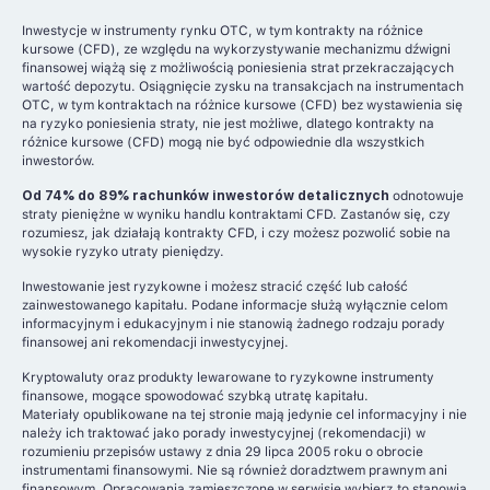
Inwestycje w instrumenty rynku OTC, w tym kontrakty na różnice
kursowe (CFD), ze względu na wykorzystywanie mechanizmu dźwigni
finansowej wiążą się z możliwością poniesienia strat przekraczających
wartość depozytu. Osiągnięcie zysku na transakcjach na instrumentach
OTC, w tym kontraktach na różnice kursowe (CFD) bez wystawienia się
na ryzyko poniesienia straty, nie jest możliwe, dlatego kontrakty na
różnice kursowe (CFD) mogą nie być odpowiednie dla wszystkich
inwestorów.
Od 74% do 89% rachunków inwestorów detalicznych
odnotowuje
straty pieniężne w wyniku handlu kontraktami CFD. Zastanów się, czy
rozumiesz, jak działają kontrakty CFD, i czy możesz pozwolić sobie na
wysokie ryzyko utraty pieniędzy.
Inwestowanie jest ryzykowne i możesz stracić część lub całość
zainwestowanego kapitału. Podane informacje służą wyłącznie celom
informacyjnym i edukacyjnym i nie stanowią żadnego rodzaju porady
finansowej ani rekomendacji inwestycyjnej.
Kryptowaluty oraz produkty lewarowane to ryzykowne instrumenty
finansowe, mogące spowodować szybką utratę kapitału.
Materiały opublikowane na tej stronie mają jedynie cel informacyjny i nie
należy ich traktować jako porady inwestycyjnej (rekomendacji) w
rozumieniu przepisów ustawy z dnia 29 lipca 2005 roku o obrocie
instrumentami finansowymi. Nie są również doradztwem prawnym ani
finansowym. Opracowania zamieszczone w serwisie wybierz.to stanowią