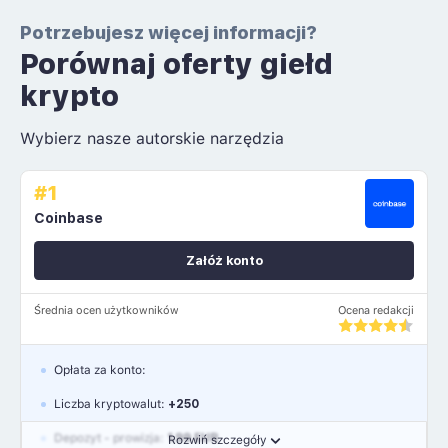
Potrzebujesz więcej informacji?
Porównaj oferty giełd
krypto
Wybierz nasze autorskie narzędzia
#1
Coinbase
Załóż konto
Średnia ocen użytkowników
Ocena redakcji
Opłata za konto:
Liczba kryptowalut:
+250
Depozyt - prowizja:
1.99 EUR
Rozwiń szczegóły