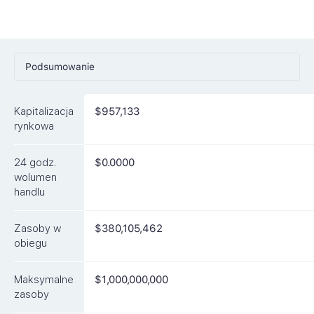
Podsumowanie
Ceny
Kapitalizacja
$957,133
Rynki
rynkowa
Artykuły
24 godz.
$0.0000
FAQ
wolumen
handlu
Podobne waluty
Zasoby w
$380,105,462
obiegu
Maksymalne
$1,000,000,000
zasoby