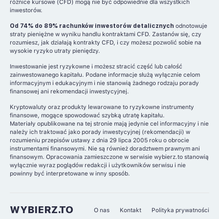
różnice kursowe (CFD) mogą nie być odpowiednie dla wszystkich
inwestorów.
Od 74% do 89% rachunków inwestorów detalicznych
odnotowuje
straty pieniężne w wyniku handlu kontraktami CFD. Zastanów się, czy
rozumiesz, jak działają kontrakty CFD, i czy możesz pozwolić sobie na
wysokie ryzyko utraty pieniędzy.
Inwestowanie jest ryzykowne i możesz stracić część lub całość
zainwestowanego kapitału. Podane informacje służą wyłącznie celom
informacyjnym i edukacyjnym i nie stanowią żadnego rodzaju porady
finansowej ani rekomendacji inwestycyjnej.
Kryptowaluty oraz produkty lewarowane to ryzykowne instrumenty
finansowe, mogące spowodować szybką utratę kapitału.
Materiały opublikowane na tej stronie mają jedynie cel informacyjny i nie
należy ich traktować jako porady inwestycyjnej (rekomendacji) w
rozumieniu przepisów ustawy z dnia 29 lipca 2005 roku o obrocie
instrumentami finansowymi. Nie są również doradztwem prawnym ani
finansowym. Opracowania zamieszczone w serwisie wybierz.to stanowią
wyłącznie wyraz poglądów redakcji i użytkowników serwisu i nie
powinny być interpretowane w inny sposób.
WYBIERZ.TO
O nas
Kontakt
Polityka prywatności