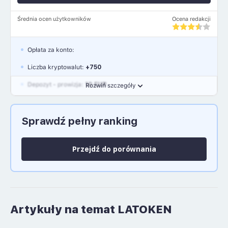
Średnia ocen użytkowników
Ocena redakcji
Opłata za konto:
Liczba kryptowalut:
+750
Depozyt - prowizja:
10 EUR
Rozwiń szczegóły
Waluty:
EUR, GBP, USD
Sprawdź pełny ranking
Język polski: NIE
Przejdź do porównania
Artykuły na temat LATOKEN