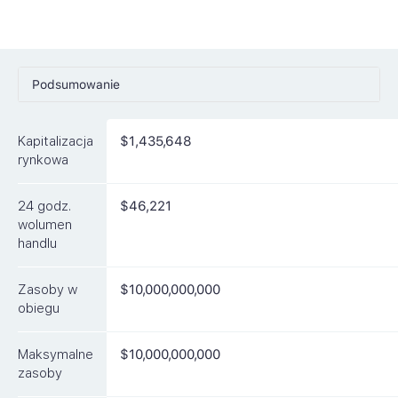
Podsumowanie
Ceny
Kapitalizacja
$1,435,648
Rynki
rynkowa
Artykuły
24 godz.
$46,221
FAQ
wolumen
handlu
Podobne waluty
Zasoby w
$10,000,000,000
obiegu
Maksymalne
$10,000,000,000
zasoby