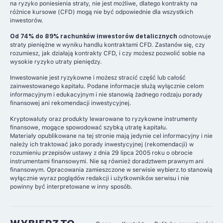
na ryzyko poniesienia straty, nie jest możliwe, dlatego kontrakty na
różnice kursowe (CFD) mogą nie być odpowiednie dla wszystkich
inwestorów.
Od 74% do 89% rachunków inwestorów detalicznych
odnotowuje
straty pieniężne w wyniku handlu kontraktami CFD. Zastanów się, czy
rozumiesz, jak działają kontrakty CFD, i czy możesz pozwolić sobie na
wysokie ryzyko utraty pieniędzy.
Inwestowanie jest ryzykowne i możesz stracić część lub całość
zainwestowanego kapitału. Podane informacje służą wyłącznie celom
informacyjnym i edukacyjnym i nie stanowią żadnego rodzaju porady
finansowej ani rekomendacji inwestycyjnej.
Kryptowaluty oraz produkty lewarowane to ryzykowne instrumenty
finansowe, mogące spowodować szybką utratę kapitału.
Materiały opublikowane na tej stronie mają jedynie cel informacyjny i nie
należy ich traktować jako porady inwestycyjnej (rekomendacji) w
rozumieniu przepisów ustawy z dnia 29 lipca 2005 roku o obrocie
instrumentami finansowymi. Nie są również doradztwem prawnym ani
finansowym. Opracowania zamieszczone w serwisie wybierz.to stanowią
wyłącznie wyraz poglądów redakcji i użytkowników serwisu i nie
powinny być interpretowane w inny sposób.