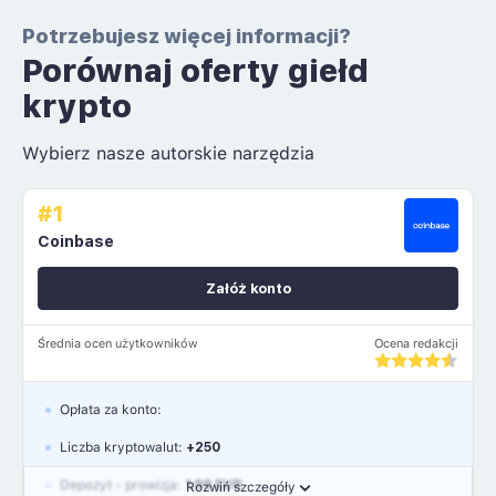
Potrzebujesz więcej informacji?
Porównaj oferty giełd
krypto
Wybierz nasze autorskie narzędzia
#1
Coinbase
Załóż konto
Średnia ocen użytkowników
Ocena redakcji
Opłata za konto:
Liczba kryptowalut:
+250
Depozyt - prowizja:
1.99 EUR
Rozwiń szczegóły