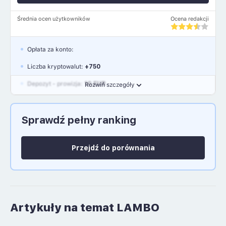
Średnia ocen użytkowników
Ocena redakcji
Opłata za konto:
Liczba kryptowalut:
+750
Depozyt - prowizja:
10 EUR
Rozwiń szczegóły
Waluty:
EUR, GBP, USD
Sprawdź pełny ranking
Język polski: NIE
Przejdź do porównania
Artykuły na temat LAMBO