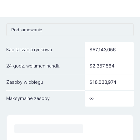
Podsumowanie
Ceny
Kapitalizacja rynkowa
$57,143,056
Rynki
24 godz. wolumen handlu
$2,357,564
Artykuły
FAQ
Zasoby w obiegu
$18,633,974
Podobne waluty
Maksymalne zasoby
∞