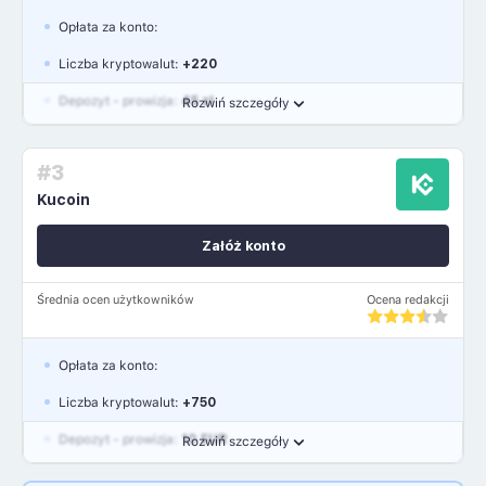
Opłata za konto:
Liczba kryptowalut:
+220
Depozyt - prowizja:
45 zł
Rozwiń szczegóły
Waluty:
PLN, USD, EUR, GBP
#3
Język polski: NIE
Kucoin
Załóż konto
Średnia ocen użytkowników
Ocena redakcji
Opłata za konto:
Liczba kryptowalut:
+750
Depozyt - prowizja:
10 EUR
Rozwiń szczegóły
Waluty:
EUR, GBP, USD