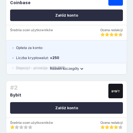
Coinbase
Załóż konto
Średnia ocen użytkowników
Ocena redakcji
Opłata za konto:
Liczba kryptowalut:
+250
Depozyt - prowizja:
1.99 EUR
Rozwiń szczegóły
Waluty:
USD, GBP, EUR
#2
Język polski: TAK
Bybit
Załóż konto
Średnia ocen użytkowników
Ocena redakcji