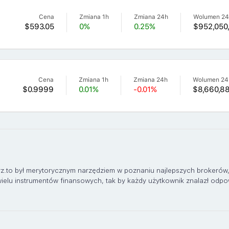
Cena
Zmiana 1h
Zmiana 24h
Wolumen 2
$593.05
0%
0.25%
$952,050
Cena
Zmiana 1h
Zmiana 24h
Wolumen 24
$0.9999
0.01%
-0.01%
$8,660,8
erz.to był merytorycznym narzędziem w poznaniu najlepszych brokerów
elu instrumentów finansowych, tak by każdy użytkownik znalazł odpow