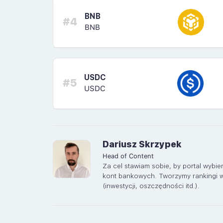
BNB
#4
BNB
USDC
#5
USDC
Dariusz Skrzypek
Head of Content
Za cel stawiam sobie, by portal wybi
kont bankowych. Tworzymy rankingi wi
(inwestycji, oszczędności itd.).