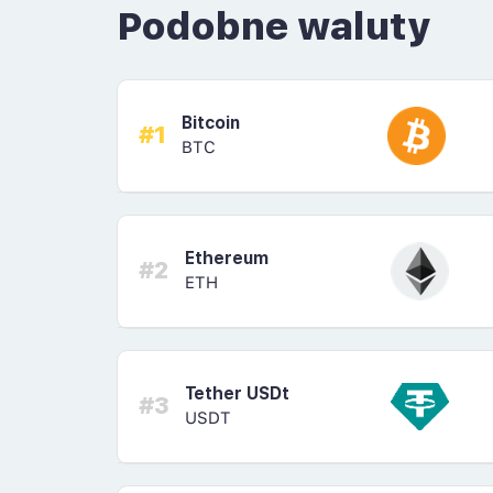
Podobne waluty
Bitcoin
#1
BTC
Ethereum
#2
ETH
Tether USDt
#3
USDT