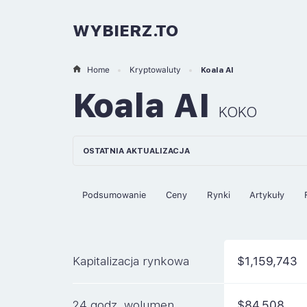
WYBIERZ.TO
Home
Kryptowaluty
Koala AI
Koala AI
KOKO
OSTATNIA AKTUALIZACJA
Podsumowanie
Ceny
Rynki
Artykuły
Kapitalizacja rynkowa
$1,159,743
24 godz. wolumen
$84,508