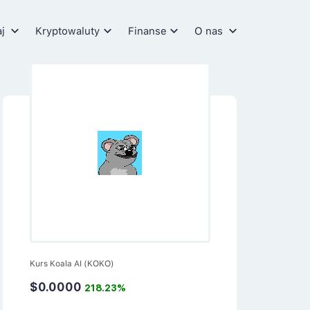
aj
Kryptowaluty
Finanse
O nas
Kurs Koala AI (KOKO)
$0.0000
218.23%