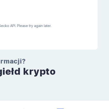
ormacji?
giełd krypto
a