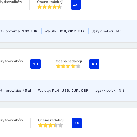
użytkowników
Ocena redakcji
4.5
t - prowizja:
1.99 EUR
Waluty:
USD, GBP, EUR
Język polski: TAK
użytkowników
Ocena redakcji
1.0
4.0
t - prowizja:
45 zł
Waluty:
PLN, USD, EUR, GBP
Język polski: NIE
użytkowników
Ocena redakcji
3.5