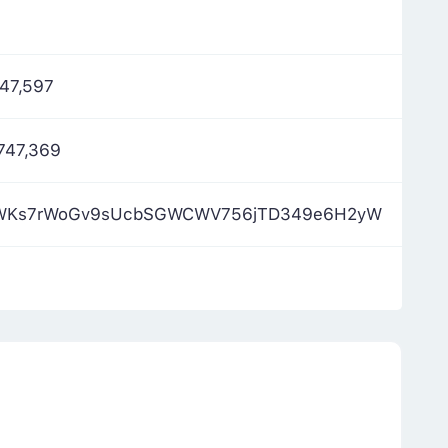
747,597
747,369
WKs7rWoGv9sUcbSGWCWV756jTD349e6H2yW