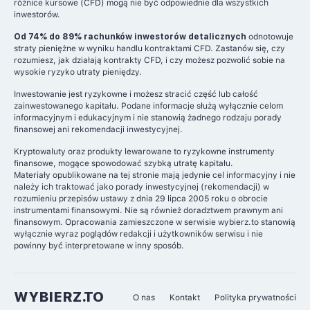
różnice kursowe (CFD) mogą nie być odpowiednie dla wszystkich
inwestorów.
Od 74% do 89% rachunków inwestorów detalicznych
odnotowuje
straty pieniężne w wyniku handlu kontraktami CFD. Zastanów się, czy
rozumiesz, jak działają kontrakty CFD, i czy możesz pozwolić sobie na
wysokie ryzyko utraty pieniędzy.
Inwestowanie jest ryzykowne i możesz stracić część lub całość
zainwestowanego kapitału. Podane informacje służą wyłącznie celom
informacyjnym i edukacyjnym i nie stanowią żadnego rodzaju porady
finansowej ani rekomendacji inwestycyjnej.
Kryptowaluty oraz produkty lewarowane to ryzykowne instrumenty
finansowe, mogące spowodować szybką utratę kapitału.
Materiały opublikowane na tej stronie mają jedynie cel informacyjny i nie
należy ich traktować jako porady inwestycyjnej (rekomendacji) w
rozumieniu przepisów ustawy z dnia 29 lipca 2005 roku o obrocie
instrumentami finansowymi. Nie są również doradztwem prawnym ani
finansowym. Opracowania zamieszczone w serwisie wybierz.to stanowią
wyłącznie wyraz poglądów redakcji i użytkowników serwisu i nie
powinny być interpretowane w inny sposób.
WYBIERZ.TO
O nas
Kontakt
Polityka prywatności