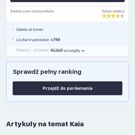
Średnia ocen użytkowników
Ocena redakcji
Opłata za konto:
Liczba kryptowalut:
+750
Depozyt - prowizja:
10 EUR
Rozwiń szczegóły
Waluty:
EUR, GBP, USD
Sprawdź pełny ranking
Język polski: NIE
Przejdź do porównania
Artykuły na temat Kaia