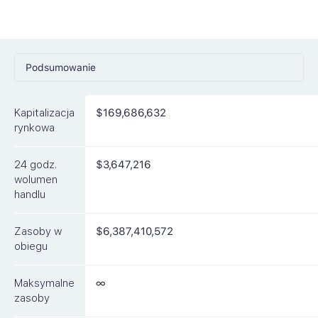
Podsumowanie
Ceny
Kapitalizacja
$169,686,632
Rynki
rynkowa
Artykuły
24 godz.
$3,647,216
FAQ
wolumen
handlu
Podobne waluty
Zasoby w
$6,387,410,572
obiegu
Maksymalne
∞
zasoby