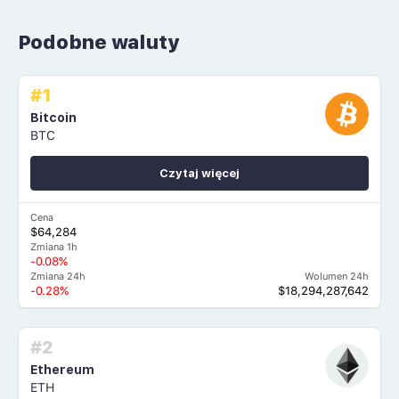
Podobne waluty
#1
Bitcoin
BTC
Czytaj więcej
Cena
$64,284
Zmiana 1h
-0.08%
Zmiana 24h
Wolumen 24h
-0.28%
$18,294,287,642
#2
Ethereum
ETH