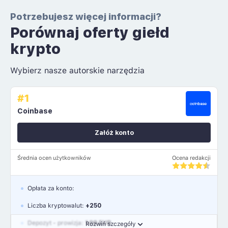
Potrzebujesz więcej informacji?
Porównaj oferty giełd
krypto
Wybierz nasze autorskie narzędzia
#1
Coinbase
Załóż konto
Średnia ocen użytkowników
Ocena redakcji
Opłata za konto:
Liczba kryptowalut:
+250
Depozyt - prowizja:
1.99 EUR
Rozwiń szczegóły