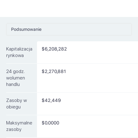
Podsumowanie
Ceny
Kapitalizacja
$6,208,282
Rynki
rynkowa
Artykuły
24 godz.
$2,270,881
FAQ
wolumen
handlu
Podobne waluty
Zasoby w
$42,449
obiegu
Maksymalne
$0.0000
zasoby