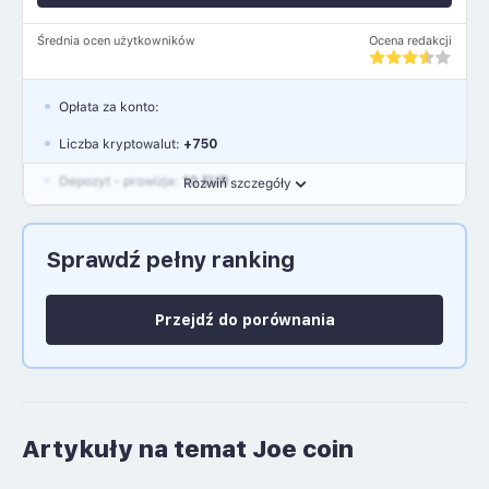
Średnia ocen użytkowników
Ocena redakcji
Opłata za konto:
Liczba kryptowalut:
+750
Depozyt - prowizja:
10 EUR
Rozwiń szczegóły
Waluty:
EUR, GBP, USD
Sprawdź pełny ranking
Język polski: NIE
Przejdź do porównania
Artykuły na temat Joe coin