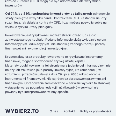
różnice kursowe (CFD) mogą nie być odpowiednie dla wszystkich
inwestorów.
Od 74% do 89% rachunków inwestorów detalicznych
odnotowuje
straty pieniężne w wyniku handlu kontraktami CFD. Zastanów się, czy
rozumiesz, jak działają kontrakty CFD, i czy możesz pozwolić sobie na
wysokie ryzyko utraty pieniędzy.
Inwestowanie jest ryzykowne i możesz stracić część lub całość
zainwestowanego kapitału. Podane informacje służą wyłącznie celom
informacyjnym i edukacyjnym i nie stanowią żadnego rodzaju porady
finansowej ani rekomendacji inwestycyjnej.
Kryptowaluty oraz produkty lewarowane to ryzykowne instrumenty
finansowe, mogące spowodować szybką utratę kapitału.
Materiały opublikowane na tej stronie mają jedynie cel informacyjny i nie
należy ich traktować jako porady inwestycyjnej (rekomendacji) w
rozumieniu przepisów ustawy z dnia 29 lipca 2005 roku o obrocie
instrumentami finansowymi. Nie są również doradztwem prawnym ani
finansowym. Opracowania zamieszczone w serwisie wybierz.to stanowią
wyłącznie wyraz poglądów redakcji i użytkowników serwisu i nie
powinny być interpretowane w inny sposób.
WYBIERZ.TO
O nas
Kontakt
Polityka prywatności