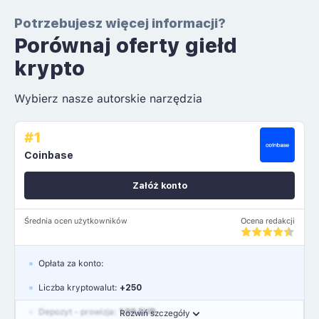
Potrzebujesz więcej informacji?
Porównaj oferty giełd
krypto
Wybierz nasze autorskie narzędzia
#1
Coinbase
Załóż konto
Średnia ocen użytkowników
Ocena redakcji
Opłata za konto:
Liczba kryptowalut:
+250
Depozyt - prowizja:
1.99 EUR
Rozwiń szczegóły