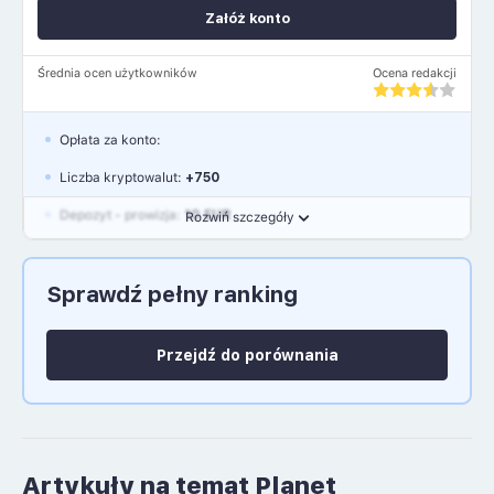
Załóż konto
Średnia ocen użytkowników
Ocena redakcji
Opłata za konto:
Liczba kryptowalut:
+750
Depozyt - prowizja:
10 EUR
Rozwiń szczegóły
Waluty:
EUR, GBP, USD
Sprawdź pełny ranking
Język polski: NIE
Przejdź do porównania
Artykuły na temat Planet