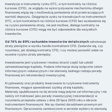
Inwestycje w instrumenty rynku OTC, w tym kontrakty na różnice
kursowe (CFD), ze względu na wykorzystywanie mechanizmu dźwigni
finansowej wiążą się z możliwością poniesienia strat przekraczających
wartość depozytu. Osiągnięcie zysku na transakcjach na instrumentach
OTC, w tym kontraktach na różnice kursowe (CFD) bez wystawienia się
na ryzyko poniesienia straty, nie jest możliwe, dlatego kontrakty na
różnice kursowe (CFD) mogą nie być odpowiednie dla wszystkich
inwestorów.
Od 74% do 89% rachunków inwestorów detalicznych
odnotowuje
straty pieniężne w wyniku handlu kontraktami CFD. Zastanów się, czy
rozumiesz, jak działają kontrakty CFD, i czy możesz pozwolić sobie na
wysokie ryzyko utraty pieniędzy.
Inwestowanie jest ryzykowne i możesz stracić część lub całość
zainwestowanego kapitału. Podane informacje służą wyłącznie celom
informacyjnym i edukacyjnym i nie stanowią żadnego rodzaju porady
finansowej ani rekomendacji inwestycyjnej.
Kryptowaluty oraz produkty lewarowane to ryzykowne instrumenty
finansowe, mogące spowodować szybką utratę kapitału.
Materiały opublikowane na tej stronie mają jedynie cel informacyjny i nie
należy ich traktować jako porady inwestycyjnej (rekomendacji) w
rozumieniu przepisów ustawy z dnia 29 lipca 2005 roku o obrocie
instrumentami finansowymi. Nie są również doradztwem prawnym ani
finansowym. Opracowania zamieszczone w serwisie wybierz.to stanowią