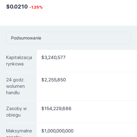
$0.0210
-1.25%
Podsumowanie
Ceny
Kapitalizacja
$3,240,577
Rynki
rynkowa
Artykuły
24 godz.
$2,255,850
FAQ
wolumen
handlu
Podobne waluty
Zasoby w
$154,229,686
obiegu
Maksymalne
$1,000,000,000