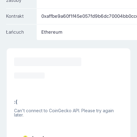
zasoby
Kontrakt
0xaffbe9a60f1f45e057fd9b6dc70004bb0c
Łańcuch
Ethereum