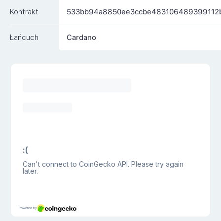
Kontrakt
533bb94a8850ee3ccbe483106489399112
Łańcuch
Cardano