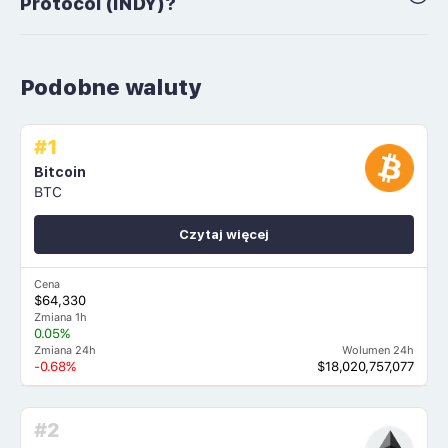
Protocol (INDY)?
Podobne waluty
#1
Bitcoin
BTC
Czytaj więcej
Cena
$64,330
Zmiana 1h
0.05%
Zmiana 24h
Wolumen 24h
-0.68%
$18,020,757,077
#2