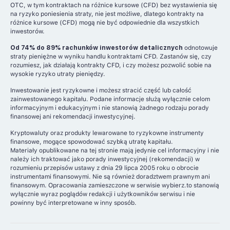
OTC, w tym kontraktach na różnice kursowe (CFD) bez wystawienia się
na ryzyko poniesienia straty, nie jest możliwe, dlatego kontrakty na
różnice kursowe (CFD) mogą nie być odpowiednie dla wszystkich
inwestorów.
Od 74% do 89% rachunków inwestorów detalicznych
odnotowuje
straty pieniężne w wyniku handlu kontraktami CFD. Zastanów się, czy
rozumiesz, jak działają kontrakty CFD, i czy możesz pozwolić sobie na
wysokie ryzyko utraty pieniędzy.
Inwestowanie jest ryzykowne i możesz stracić część lub całość
zainwestowanego kapitału. Podane informacje służą wyłącznie celom
informacyjnym i edukacyjnym i nie stanowią żadnego rodzaju porady
finansowej ani rekomendacji inwestycyjnej.
Kryptowaluty oraz produkty lewarowane to ryzykowne instrumenty
finansowe, mogące spowodować szybką utratę kapitału.
Materiały opublikowane na tej stronie mają jedynie cel informacyjny i nie
należy ich traktować jako porady inwestycyjnej (rekomendacji) w
rozumieniu przepisów ustawy z dnia 29 lipca 2005 roku o obrocie
instrumentami finansowymi. Nie są również doradztwem prawnym ani
finansowym. Opracowania zamieszczone w serwisie wybierz.to stanowią
wyłącznie wyraz poglądów redakcji i użytkowników serwisu i nie
powinny być interpretowane w inny sposób.