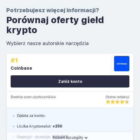
Potrzebujesz więcej informacji?
Porównaj oferty giełd
krypto
Wybierz nasze autorskie narzędzia
#1
Coinbase
Załóż konto
Średnia ocen użytkowników
Ocena redakcji
Opłata za konto:
Liczba kryptowalut:
+250
Depozyt - prowizja:
1.99 EUR
Rozwiń szczegóły