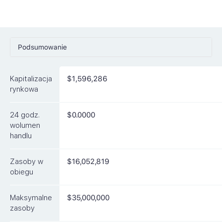
Podsumowanie
Ceny
Kapitalizacja
$1,596,286
Rynki
rynkowa
Artykuły
24 godz.
$0.0000
FAQ
wolumen
handlu
Podobne waluty
Zasoby w
$16,052,819
obiegu
Maksymalne
$35,000,000
zasoby