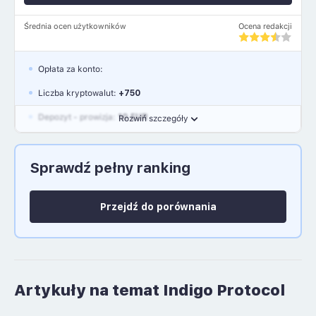
Średnia ocen użytkowników
Ocena redakcji
Opłata za konto:
Liczba kryptowalut:
+750
Depozyt - prowizja:
10 EUR
Rozwiń szczegóły
Waluty:
EUR, GBP, USD
Sprawdź pełny ranking
Język polski: NIE
Przejdź do porównania
Artykuły na temat Indigo Protocol