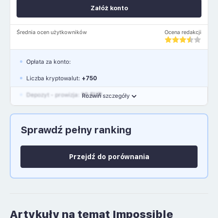
Załóż konto
Średnia ocen użytkowników
Ocena redakcji
Opłata za konto:
Liczba kryptowalut:
+750
Depozyt - prowizja:
10 EUR
Rozwiń szczegóły
Waluty:
EUR, GBP, USD
Sprawdź pełny ranking
Język polski: NIE
Przejdź do porównania
Artykuły na temat Impossible