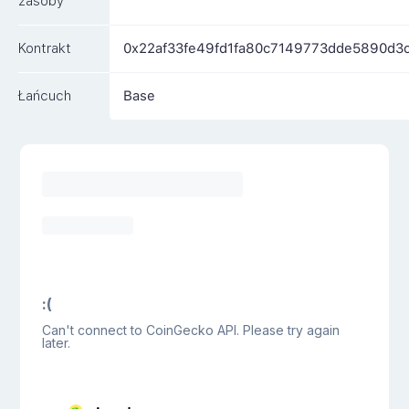
zasoby
Kontrakt
0x22af33fe49fd1fa80c7149773dde5890d3
Łańcuch
Base