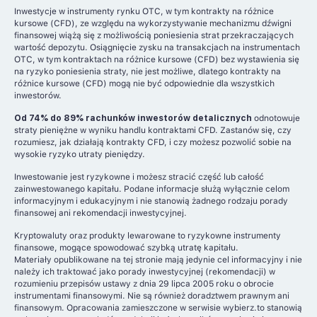
Inwestycje w instrumenty rynku OTC, w tym kontrakty na różnice
kursowe (CFD), ze względu na wykorzystywanie mechanizmu dźwigni
finansowej wiążą się z możliwością poniesienia strat przekraczających
wartość depozytu. Osiągnięcie zysku na transakcjach na instrumentach
OTC, w tym kontraktach na różnice kursowe (CFD) bez wystawienia się
na ryzyko poniesienia straty, nie jest możliwe, dlatego kontrakty na
różnice kursowe (CFD) mogą nie być odpowiednie dla wszystkich
inwestorów.
Od 74% do 89% rachunków inwestorów detalicznych
odnotowuje
straty pieniężne w wyniku handlu kontraktami CFD. Zastanów się, czy
rozumiesz, jak działają kontrakty CFD, i czy możesz pozwolić sobie na
wysokie ryzyko utraty pieniędzy.
Inwestowanie jest ryzykowne i możesz stracić część lub całość
zainwestowanego kapitału. Podane informacje służą wyłącznie celom
informacyjnym i edukacyjnym i nie stanowią żadnego rodzaju porady
finansowej ani rekomendacji inwestycyjnej.
Kryptowaluty oraz produkty lewarowane to ryzykowne instrumenty
finansowe, mogące spowodować szybką utratę kapitału.
Materiały opublikowane na tej stronie mają jedynie cel informacyjny i nie
należy ich traktować jako porady inwestycyjnej (rekomendacji) w
rozumieniu przepisów ustawy z dnia 29 lipca 2005 roku o obrocie
instrumentami finansowymi. Nie są również doradztwem prawnym ani
finansowym. Opracowania zamieszczone w serwisie wybierz.to stanowią