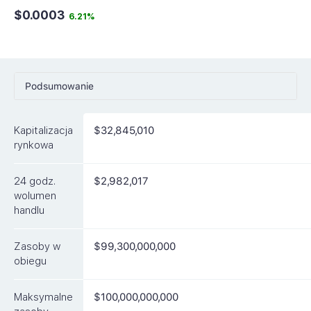
$0.0003
6.21%
Podsumowanie
Ceny
Kapitalizacja
$32,845,010
Rynki
rynkowa
Artykuły
24 godz.
$2,982,017
FAQ
wolumen
handlu
Podobne waluty
Zasoby w
$99,300,000,000
obiegu
Maksymalne
$100,000,000,000