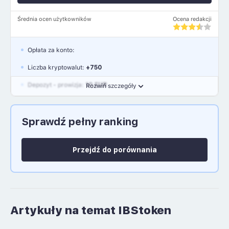
Średnia ocen użytkowników
Ocena redakcji
Opłata za konto:
Liczba kryptowalut:
+750
Depozyt - prowizja:
10 EUR
Rozwiń szczegóły
Waluty:
EUR, GBP, USD
Sprawdź pełny ranking
Język polski: NIE
Przejdź do porównania
Artykuły na temat IBStoken