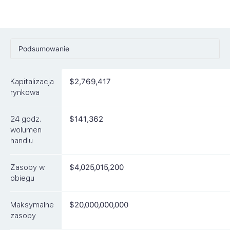
Podsumowanie
Ceny
Kapitalizacja
$2,769,417
Rynki
rynkowa
Artykuły
24 godz.
$141,362
FAQ
wolumen
handlu
Podobne waluty
Zasoby w
$4,025,015,200
obiegu
Maksymalne
$20,000,000,000
zasoby