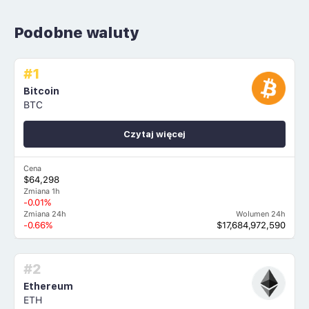
Podobne waluty
#1
Bitcoin
BTC
Czytaj więcej
Cena
$64,298
Zmiana 1h
-0.01%
Zmiana 24h
Wolumen 24h
-0.66%
$17,684,972,590
#2
Ethereum
ETH