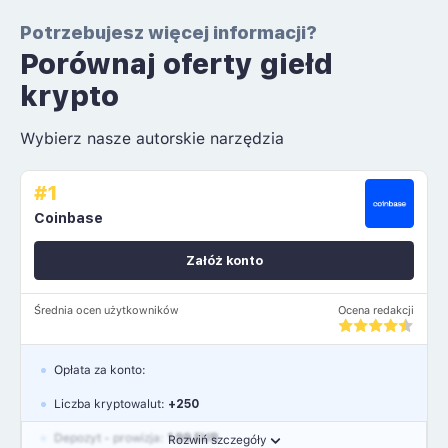
Potrzebujesz więcej informacji?
Porównaj oferty giełd
krypto
Wybierz nasze autorskie narzędzia
#1
Coinbase
Załóż konto
Średnia ocen użytkowników
Ocena redakcji
Opłata za konto:
Liczba kryptowalut:
+250
Depozyt - prowizja:
1.99 EUR
Rozwiń szczegóły