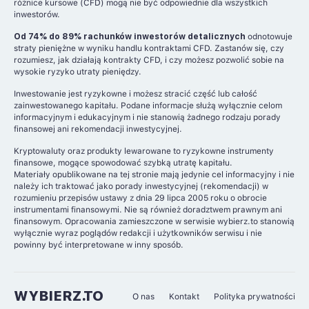
różnice kursowe (CFD) mogą nie być odpowiednie dla wszystkich
inwestorów.
Od 74% do 89% rachunków inwestorów detalicznych
odnotowuje
straty pieniężne w wyniku handlu kontraktami CFD. Zastanów się, czy
rozumiesz, jak działają kontrakty CFD, i czy możesz pozwolić sobie na
wysokie ryzyko utraty pieniędzy.
Inwestowanie jest ryzykowne i możesz stracić część lub całość
zainwestowanego kapitału. Podane informacje służą wyłącznie celom
informacyjnym i edukacyjnym i nie stanowią żadnego rodzaju porady
finansowej ani rekomendacji inwestycyjnej.
Kryptowaluty oraz produkty lewarowane to ryzykowne instrumenty
finansowe, mogące spowodować szybką utratę kapitału.
Materiały opublikowane na tej stronie mają jedynie cel informacyjny i nie
należy ich traktować jako porady inwestycyjnej (rekomendacji) w
rozumieniu przepisów ustawy z dnia 29 lipca 2005 roku o obrocie
instrumentami finansowymi. Nie są również doradztwem prawnym ani
finansowym. Opracowania zamieszczone w serwisie wybierz.to stanowią
wyłącznie wyraz poglądów redakcji i użytkowników serwisu i nie
powinny być interpretowane w inny sposób.
WYBIERZ.TO
O nas
Kontakt
Polityka prywatności