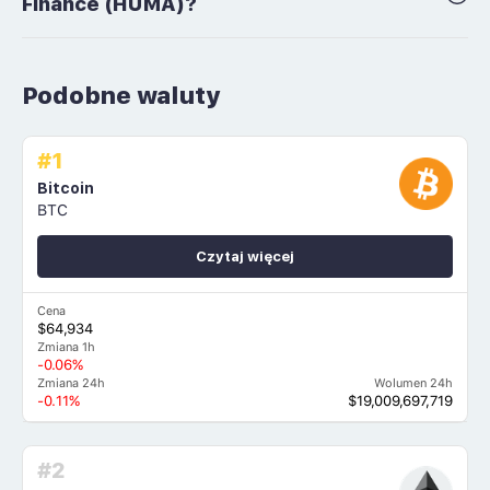
Finance (HUMA)?
Podobne waluty
#1
Bitcoin
BTC
Czytaj więcej
Cena
$64,934
Zmiana 1h
-0.06%
Zmiana 24h
Wolumen 24h
-0.11%
$19,009,697,719
#2