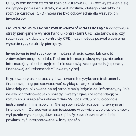
OTC, w tym kontraktach na różnice kursowe (CFD) bez wystawienia się
na ryzyko poniesienia straty, nie jest możliwe, dlatego kontrakty na
różnice kursowe (CFD) mogą nie być odpowiednie dla wszystkich
inwestorów.
Od 74% do 89% rachunków inwestorów detalicznych
odnotowuje
straty pieniężne w wyniku handlu kontraktami CFD. Zastanów się, czy
rozumiesz, jak działają kontrakty CFD, i czy możesz pozwolić sobie na
wysokie ryzyko utraty pieniędzy.
Inwestowanie jest ryzykowne i możesz stracić część lub całość
zainwestowanego kapitału. Podane informacje służą wyłącznie celom
informacyjnym i edukacyjnym i nie stanowią żadnego rodzaju porady
finansowej ani rekomendacji inwestycyjnej.
Kryptowaluty oraz produkty lewarowane to ryzykowne instrumenty
finansowe, mogące spowodować szybką utratę kapitału.
Materiały opublikowane na tej stronie mają jedynie cel informacyjny i nie
należy ich traktować jako porady inwestycyjnej (rekomendacji) w
rozumieniu przepisów ustawy z dnia 29 lipca 2005 roku o obrocie
instrumentami finansowymi. Nie są również doradztwem prawnym ani
finansowym. Opracowania zamieszczone w serwisie wybierz.to stanowią
wyłącznie wyraz poglądów redakcji i użytkowników serwisu i nie
powinny być interpretowane w inny sposób.