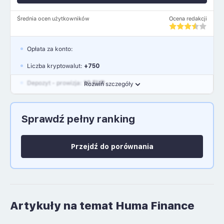
Średnia ocen użytkowników
Ocena redakcji
Opłata za konto:
Liczba kryptowalut:
+750
Depozyt - prowizja:
10 EUR
Rozwiń szczegóły
Waluty:
EUR, GBP, USD
Sprawdź pełny ranking
Język polski: NIE
Przejdź do porównania
Artykuły na temat Huma Finance