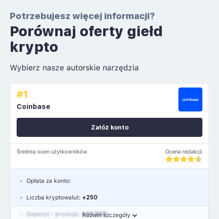
Potrzebujesz więcej informacji?
Porównaj oferty giełd
krypto
Wybierz nasze autorskie narzędzia
#1
Coinbase
Załóż konto
Średnia ocen użytkowników
Ocena redakcji
Opłata za konto:
Liczba kryptowalut:
+250
Depozyt - prowizja:
1.99 EUR
Rozwiń szczegóły