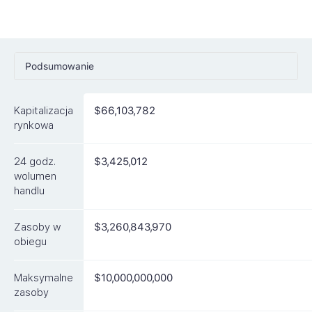
Podsumowanie
Ceny
Kapitalizacja
$66,103,782
Rynki
rynkowa
Artykuły
24 godz.
$3,425,012
FAQ
wolumen
handlu
Podobne waluty
Zasoby w
$3,260,843,970
obiegu
Maksymalne
$10,000,000,000
zasoby