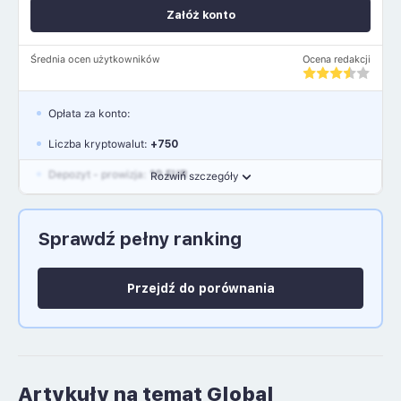
Załóż konto
Średnia ocen użytkowników
Ocena redakcji
Opłata za konto:
Liczba kryptowalut:
+750
Depozyt - prowizja:
10 EUR
Rozwiń szczegóły
Waluty:
EUR, GBP, USD
Sprawdź pełny ranking
Język polski: NIE
Przejdź do porównania
Artykuły na temat Global