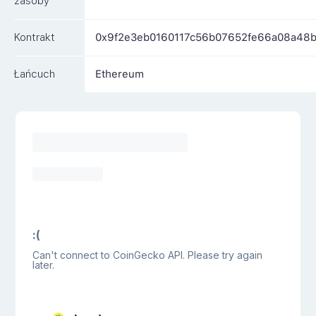
zasoby
Kontrakt
0x9f2e3eb0160117c56b07652fe66a08a48
Łańcuch
Ethereum