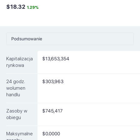
$18.32
1.29%
Podsumowanie
Ceny
Kapitalizacja
$13,653,354
Rynki
rynkowa
Artykuły
24 godz.
$303,963
FAQ
wolumen
handlu
Podobne waluty
Zasoby w
$745,417
obiegu
Maksymalne
$0.0000