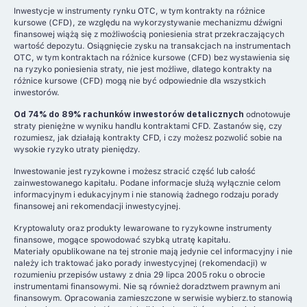
Inwestycje w instrumenty rynku OTC, w tym kontrakty na różnice
kursowe (CFD), ze względu na wykorzystywanie mechanizmu dźwigni
finansowej wiążą się z możliwością poniesienia strat przekraczających
wartość depozytu. Osiągnięcie zysku na transakcjach na instrumentach
OTC, w tym kontraktach na różnice kursowe (CFD) bez wystawienia się
na ryzyko poniesienia straty, nie jest możliwe, dlatego kontrakty na
różnice kursowe (CFD) mogą nie być odpowiednie dla wszystkich
inwestorów.
Od 74% do 89% rachunków inwestorów detalicznych
odnotowuje
straty pieniężne w wyniku handlu kontraktami CFD. Zastanów się, czy
rozumiesz, jak działają kontrakty CFD, i czy możesz pozwolić sobie na
wysokie ryzyko utraty pieniędzy.
Inwestowanie jest ryzykowne i możesz stracić część lub całość
zainwestowanego kapitału. Podane informacje służą wyłącznie celom
informacyjnym i edukacyjnym i nie stanowią żadnego rodzaju porady
finansowej ani rekomendacji inwestycyjnej.
Kryptowaluty oraz produkty lewarowane to ryzykowne instrumenty
finansowe, mogące spowodować szybką utratę kapitału.
Materiały opublikowane na tej stronie mają jedynie cel informacyjny i nie
należy ich traktować jako porady inwestycyjnej (rekomendacji) w
rozumieniu przepisów ustawy z dnia 29 lipca 2005 roku o obrocie
instrumentami finansowymi. Nie są również doradztwem prawnym ani
finansowym. Opracowania zamieszczone w serwisie wybierz.to stanowią