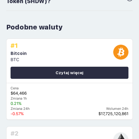
Token (SHDW)?
Podobne waluty
#1
Bitcoin
BTC
Czytaj więcej
Cena
$64,466
Zmiana 1h
0.21%
Zmiana 24h
Wolumen 24h
-0.57%
$17,725,120,861
#2