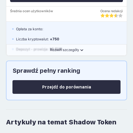
Średnia ocen użytkowników
Ocena redakcji
Opłata za konto:
Liczba kryptowalut:
+750
Depozyt - prowizja:
10 EUR
Rozwiń szczegóły
Waluty:
EUR, GBP, USD
Sprawdź pełny ranking
Język polski: NIE
Przejdź do porównania
Artykuły na temat Shadow Token