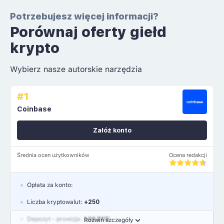
Potrzebujesz więcej informacji?
Porównaj oferty giełd
krypto
Wybierz nasze autorskie narzędzia
#1
Coinbase
Załóż konto
Średnia ocen użytkowników
Ocena redakcji
Opłata za konto:
Liczba kryptowalut:
+250
Depozyt - prowizja:
1.99 EUR
Rozwiń szczegóły