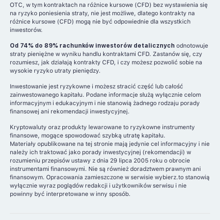
OTC, w tym kontraktach na różnice kursowe (CFD) bez wystawienia się
na ryzyko poniesienia straty, nie jest możliwe, dlatego kontrakty na
różnice kursowe (CFD) mogą nie być odpowiednie dla wszystkich
inwestorów.
Od 74% do 89% rachunków inwestorów detalicznych
odnotowuje
straty pieniężne w wyniku handlu kontraktami CFD. Zastanów się, czy
rozumiesz, jak działają kontrakty CFD, i czy możesz pozwolić sobie na
wysokie ryzyko utraty pieniędzy.
Inwestowanie jest ryzykowne i możesz stracić część lub całość
zainwestowanego kapitału. Podane informacje służą wyłącznie celom
informacyjnym i edukacyjnym i nie stanowią żadnego rodzaju porady
finansowej ani rekomendacji inwestycyjnej.
Kryptowaluty oraz produkty lewarowane to ryzykowne instrumenty
finansowe, mogące spowodować szybką utratę kapitału.
Materiały opublikowane na tej stronie mają jedynie cel informacyjny i nie
należy ich traktować jako porady inwestycyjnej (rekomendacji) w
rozumieniu przepisów ustawy z dnia 29 lipca 2005 roku o obrocie
instrumentami finansowymi. Nie są również doradztwem prawnym ani
finansowym. Opracowania zamieszczone w serwisie wybierz.to stanowią
wyłącznie wyraz poglądów redakcji i użytkowników serwisu i nie
powinny być interpretowane w inny sposób.