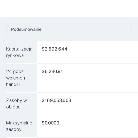
Podsumowanie
Ceny
Kapitalizacja
$2,692,644
Rynki
rynkowa
Artykuły
24 godz.
$6,230.91
FAQ
wolumen
handlu
Podobne waluty
Zasoby w
$169,053,603
obiegu
Maksymalne
$0.0000
zasoby