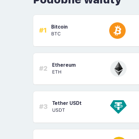
Bitcoin
#1
BTC
Ethereum
#2
ETH
Tether USDt
#3
USDT