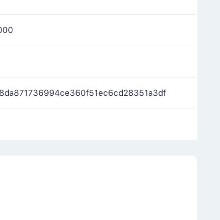
000
58da871736994ce360f51ec6cd28351a3df
m