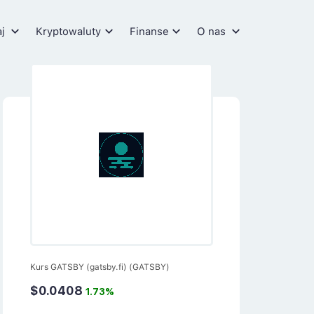
aj
Kryptowaluty
Finanse
O nas
Kurs GATSBY (gatsby.fi) (GATSBY)
$0.0408
1.73%