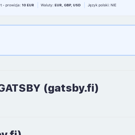
t - prowizja:
10 EUR
Waluty:
EUR, GBP, USD
Język polski: NIE
GATSBY (gatsby.fi)
.fi)