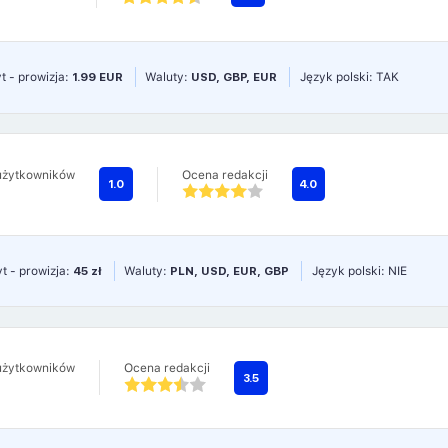
t - prowizja:
1.99 EUR
Waluty:
USD, GBP, EUR
Język polski: TAK
użytkowników
Ocena redakcji
1.0
4.0
t - prowizja:
45 zł
Waluty:
PLN, USD, EUR, GBP
Język polski: NIE
użytkowników
Ocena redakcji
3.5