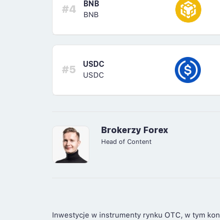
BNB
#4
BNB
USDC
#5
USDC
Brokerzy Forex
Head of Content
Inwestycje w instrumenty rynku OTC, w tym kon