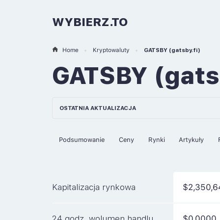
WYBIERZ.TO
Home
Kryptowaluty
GATSBY (gatsby.fi)
GATSBY (gats
OSTATNIA AKTUALIZACJA
Podsumowanie
Ceny
Rynki
Artykuły
Kapitalizacja rynkowa
$2,350,6
24 godz. wolumen handlu
$0.0000