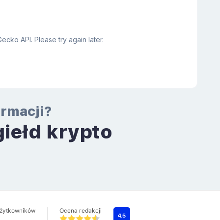
ormacji?
giełd krypto
a
użytkowników
Ocena redakcji
4.5