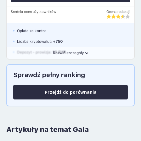
Średnia ocen użytkowników
Ocena redakcji
Opłata za konto:
Liczba kryptowalut:
+750
Depozyt - prowizja:
10 EUR
Rozwiń szczegóły
Waluty:
EUR, GBP, USD
Sprawdź pełny ranking
Język polski: NIE
Przejdź do porównania
Artykuły na temat Gala