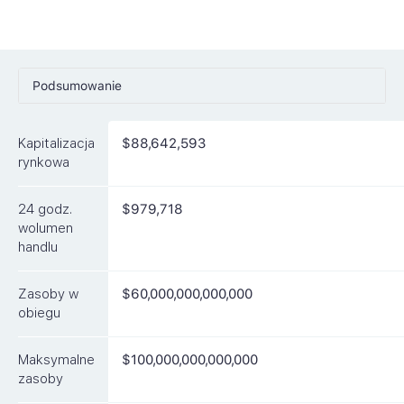
Podsumowanie
Ceny
Kapitalizacja
$88,642,593
Rynki
rynkowa
Artykuły
24 godz.
$979,718
FAQ
wolumen
handlu
Podobne waluty
Zasoby w
$60,000,000,000,000
obiegu
Maksymalne
$100,000,000,000,000
zasoby