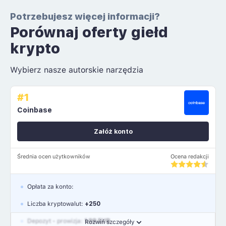
Potrzebujesz więcej informacji?
Porównaj oferty giełd
krypto
Wybierz nasze autorskie narzędzia
#1
Coinbase
Załóż konto
Średnia ocen użytkowników
Ocena redakcji
Opłata za konto:
Liczba kryptowalut:
+250
Depozyt - prowizja:
1.99 EUR
Rozwiń szczegóły