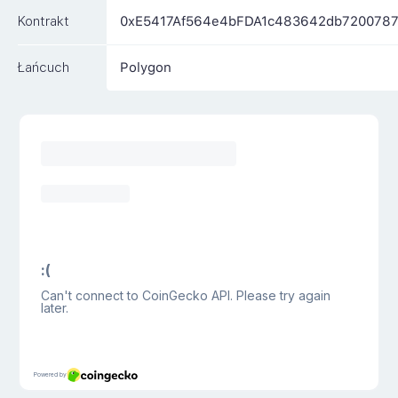
Kontrakt
0xE5417Af564e4bFDA1c483642db720078
Łańcuch
Polygon