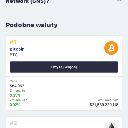
Network (GNS)?
Podobne waluty
#1
Bitcoin
BTC
Czytaj więcej
Cena
$64,962
Zmiana 1h
0.35%
Zmiana 24h
Wolumen 24h
0.92%
$21,589,220,118
#2