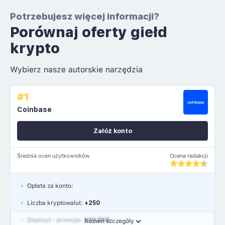
Potrzebujesz więcej informacji?
Porównaj oferty giełd
krypto
Wybierz nasze autorskie narzędzia
#1
Coinbase
Załóż konto
Średnia ocen użytkowników
Ocena redakcji
Opłata za konto:
Liczba kryptowalut:
+250
Depozyt - prowizja:
1.99 EUR
Rozwiń szczegóły