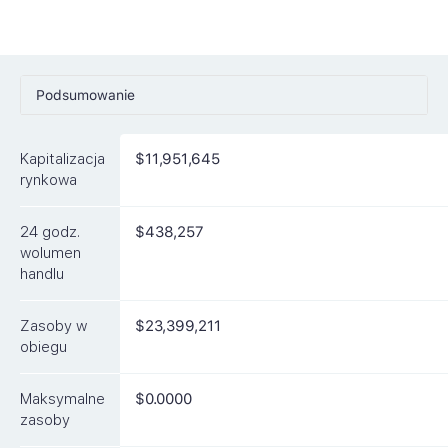
Podsumowanie
Ceny
Kapitalizacja
$11,951,645
Rynki
rynkowa
Artykuły
24 godz.
$438,257
FAQ
wolumen
handlu
Podobne waluty
Zasoby w
$23,399,211
obiegu
Maksymalne
$0.0000
zasoby