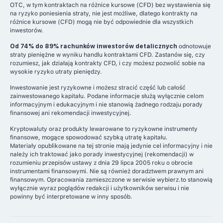
OTC, w tym kontraktach na różnice kursowe (CFD) bez wystawienia się
na ryzyko poniesienia straty, nie jest możliwe, dlatego kontrakty na
różnice kursowe (CFD) mogą nie być odpowiednie dla wszystkich
inwestorów.
Od 74% do 89% rachunków inwestorów detalicznych
odnotowuje
straty pieniężne w wyniku handlu kontraktami CFD. Zastanów się, czy
rozumiesz, jak działają kontrakty CFD, i czy możesz pozwolić sobie na
wysokie ryzyko utraty pieniędzy.
Inwestowanie jest ryzykowne i możesz stracić część lub całość
zainwestowanego kapitału. Podane informacje służą wyłącznie celom
informacyjnym i edukacyjnym i nie stanowią żadnego rodzaju porady
finansowej ani rekomendacji inwestycyjnej.
Kryptowaluty oraz produkty lewarowane to ryzykowne instrumenty
finansowe, mogące spowodować szybką utratę kapitału.
Materiały opublikowane na tej stronie mają jedynie cel informacyjny i nie
należy ich traktować jako porady inwestycyjnej (rekomendacji) w
rozumieniu przepisów ustawy z dnia 29 lipca 2005 roku o obrocie
instrumentami finansowymi. Nie są również doradztwem prawnym ani
finansowym. Opracowania zamieszczone w serwisie wybierz.to stanowią
wyłącznie wyraz poglądów redakcji i użytkowników serwisu i nie
powinny być interpretowane w inny sposób.