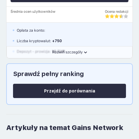
Średnia ocen użytkowników
Ocena redakcji
Opłata za konto:
Liczba kryptowalut:
+750
Depozyt - prowizja:
10 EUR
Rozwiń szczegóły
Waluty:
EUR, GBP, USD
Sprawdź pełny ranking
Język polski: NIE
Przejdź do porównania
Artykuły na temat Gains Network