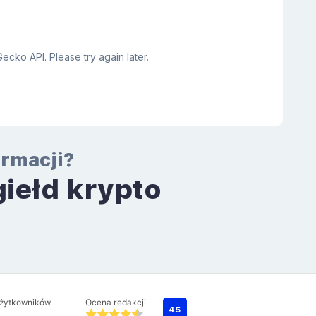
ormacji?
giełd krypto
a
użytkowników
Ocena redakcji
4.5