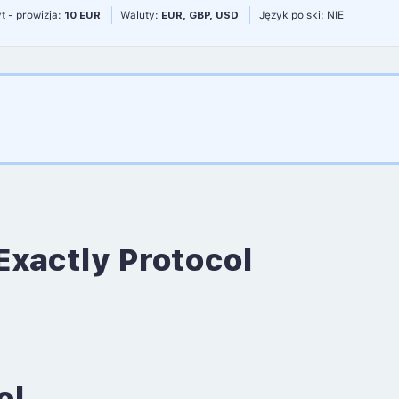
t - prowizja:
10 EUR
Waluty:
EUR, GBP, USD
Język polski: NIE
Exactly Protocol
ol