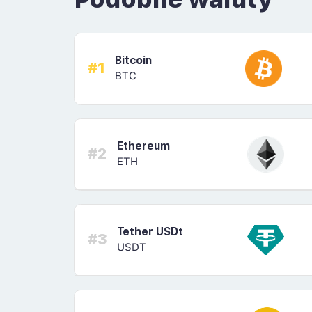
Bitcoin
#1
BTC
Ethereum
#2
ETH
Tether USDt
#3
USDT