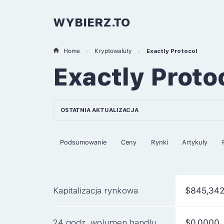
WYBIERZ.TO
Home
Kryptowaluty
Exactly Protocol
Exactly Proto
OSTATNIA AKTUALIZACJA
Podsumowanie
Ceny
Rynki
Artykuły
Kapitalizacja rynkowa
$845,34
24 godz. wolumen handlu
$0.0000