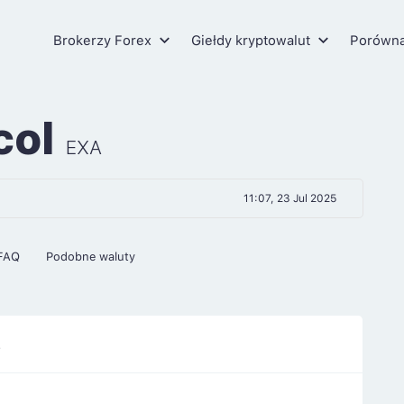
Brokerzy Forex
Giełdy kryptowalut
Porówn
col
EXA
11:07, 23 Jul 2025
FAQ
Podobne waluty
2