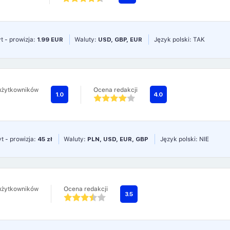
t - prowizja:
1.99 EUR
Waluty:
USD, GBP, EUR
Język polski: TAK
użytkowników
Ocena redakcji
1.0
4.0
t - prowizja:
45 zł
Waluty:
PLN, USD, EUR, GBP
Język polski: NIE
użytkowników
Ocena redakcji
3.5