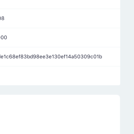
08
000
de1c68ef83bd98ee3e130ef14a50309c01b