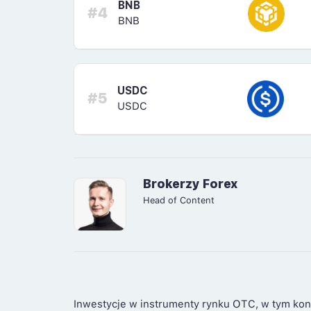
BNB
#4
BNB
USDC
#5
USDC
Brokerzy Forex
Head of Content
Inwestycje w instrumenty rynku OTC, w tym kon