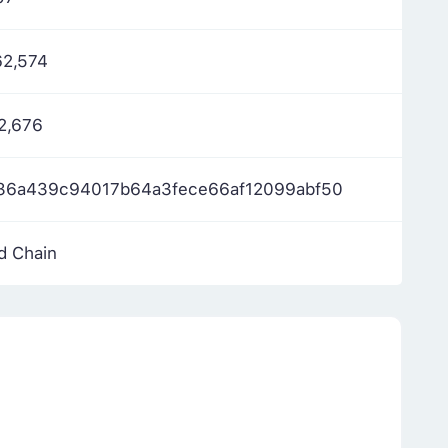
62,574
2,676
36a439c94017b64a3fece66af12099abf50
d Chain