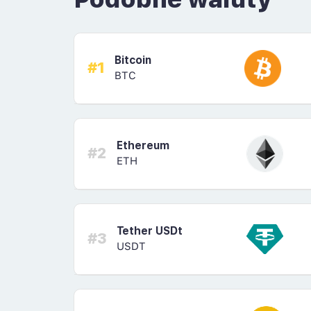
Bitcoin
#1
BTC
Ethereum
#2
ETH
Tether USDt
#3
USDT