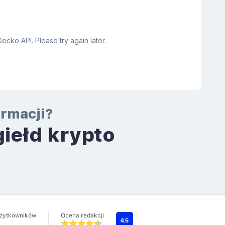
ormacji?
giełd krypto
a
użytkowników
Ocena redakcji
4.5