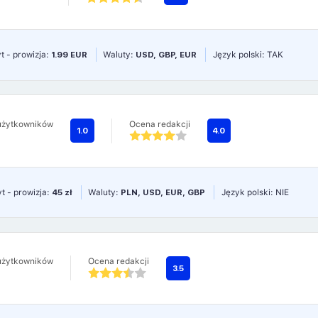
t - prowizja:
1.99 EUR
Waluty:
USD, GBP, EUR
Język polski: TAK
użytkowników
Ocena redakcji
1.0
4.0
t - prowizja:
45 zł
Waluty:
PLN, USD, EUR, GBP
Język polski: NIE
użytkowników
Ocena redakcji
3.5