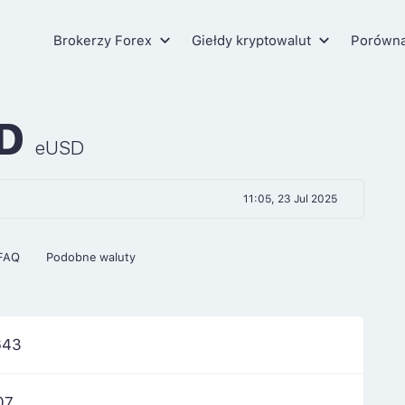
Brokerzy Forex
Giełdy kryptowalut
Porówn
SD
eUSD
11:05, 23 Jul 2025
FAQ
Podobne waluty
643
07