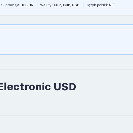
t - prowizja:
10 EUR
Waluty:
EUR, GBP, USD
Język polski: NIE
Electronic USD
D