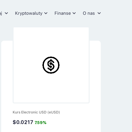
aj
Kryptowaluty
Finanse
O nas
Kurs Electronic USD (eUSD)
$0.0217
7.59%