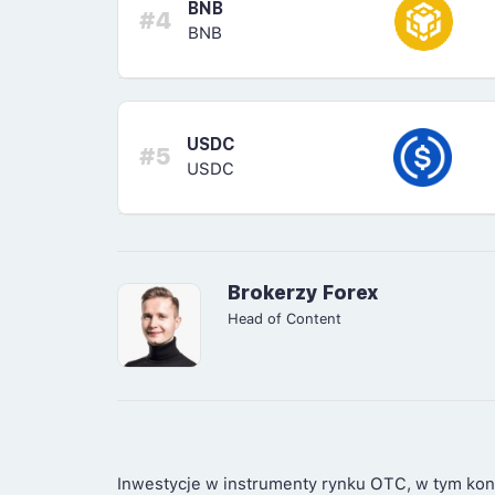
BNB
#4
BNB
USDC
#5
USDC
Brokerzy Forex
Head of Content
Inwestycje w instrumenty rynku OTC, w tym kon