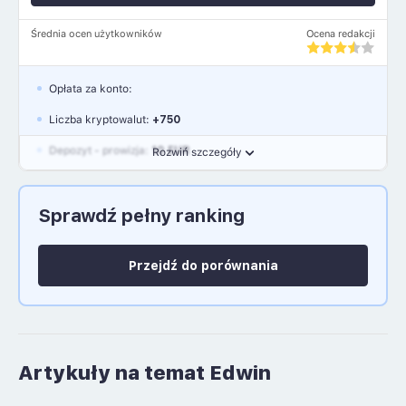
Średnia ocen użytkowników
Ocena redakcji
Opłata za konto:
Liczba kryptowalut:
+750
Depozyt - prowizja:
10 EUR
Rozwiń szczegóły
Waluty:
EUR, GBP, USD
Sprawdź pełny ranking
Język polski: NIE
Przejdź do porównania
Artykuły na temat Edwin