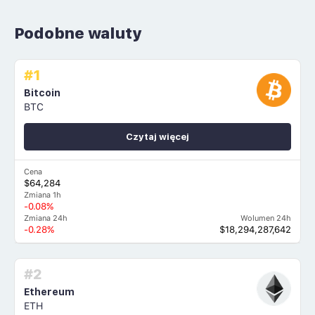
Podobne waluty
#1
Bitcoin
BTC
Czytaj więcej
Cena
$64,284
Zmiana 1h
-0.08%
Zmiana 24h
Wolumen 24h
-0.28%
$18,294,287,642
#2
Ethereum
ETH