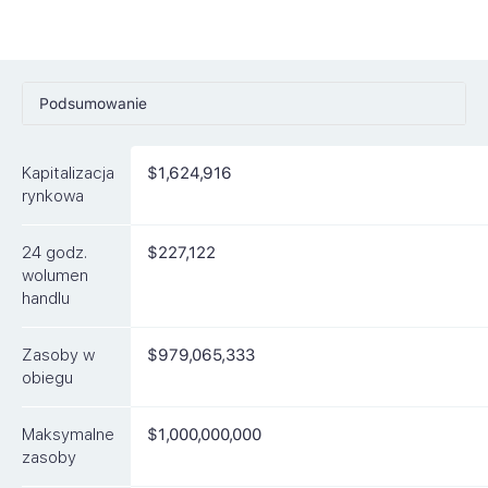
Podsumowanie
Ceny
Kapitalizacja
$1,624,916
Rynki
rynkowa
Artykuły
24 godz.
$227,122
FAQ
wolumen
handlu
Podobne waluty
Zasoby w
$979,065,333
obiegu
Maksymalne
$1,000,000,000
zasoby