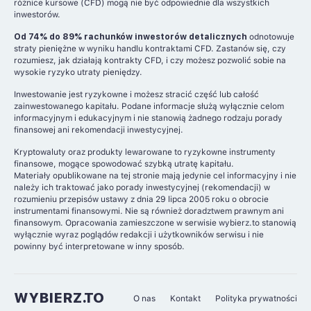
różnice kursowe (CFD) mogą nie być odpowiednie dla wszystkich
inwestorów.
Od 74% do 89% rachunków inwestorów detalicznych
odnotowuje
straty pieniężne w wyniku handlu kontraktami CFD. Zastanów się, czy
rozumiesz, jak działają kontrakty CFD, i czy możesz pozwolić sobie na
wysokie ryzyko utraty pieniędzy.
Inwestowanie jest ryzykowne i możesz stracić część lub całość
zainwestowanego kapitału. Podane informacje służą wyłącznie celom
informacyjnym i edukacyjnym i nie stanowią żadnego rodzaju porady
finansowej ani rekomendacji inwestycyjnej.
Kryptowaluty oraz produkty lewarowane to ryzykowne instrumenty
finansowe, mogące spowodować szybką utratę kapitału.
Materiały opublikowane na tej stronie mają jedynie cel informacyjny i nie
należy ich traktować jako porady inwestycyjnej (rekomendacji) w
rozumieniu przepisów ustawy z dnia 29 lipca 2005 roku o obrocie
instrumentami finansowymi. Nie są również doradztwem prawnym ani
finansowym. Opracowania zamieszczone w serwisie wybierz.to stanowią
wyłącznie wyraz poglądów redakcji i użytkowników serwisu i nie
powinny być interpretowane w inny sposób.
WYBIERZ.TO
O nas
Kontakt
Polityka prywatności