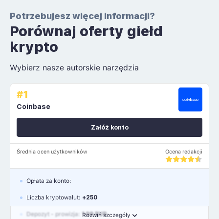
Potrzebujesz więcej informacji?
Porównaj oferty giełd
krypto
Wybierz nasze autorskie narzędzia
#1
Coinbase
Załóż konto
Średnia ocen użytkowników
Ocena redakcji
Opłata za konto:
Liczba kryptowalut:
+250
Depozyt - prowizja:
1.99 EUR
Rozwiń szczegóły