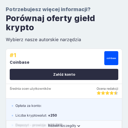
Potrzebujesz więcej informacji?
Porównaj oferty giełd
krypto
Wybierz nasze autorskie narzędzia
#1
Coinbase
Załóż konto
Średnia ocen użytkowników
Ocena redakcji
Opłata za konto:
Liczba kryptowalut:
+250
Depozyt - prowizja:
1.99 EUR
Rozwiń szczegóły