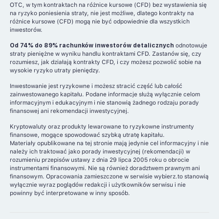
OTC, w tym kontraktach na różnice kursowe (CFD) bez wystawienia się
na ryzyko poniesienia straty, nie jest możliwe, dlatego kontrakty na
różnice kursowe (CFD) mogą nie być odpowiednie dla wszystkich
inwestorów.
Od 74% do 89% rachunków inwestorów detalicznych
odnotowuje
straty pieniężne w wyniku handlu kontraktami CFD. Zastanów się, czy
rozumiesz, jak działają kontrakty CFD, i czy możesz pozwolić sobie na
wysokie ryzyko utraty pieniędzy.
Inwestowanie jest ryzykowne i możesz stracić część lub całość
zainwestowanego kapitału. Podane informacje służą wyłącznie celom
informacyjnym i edukacyjnym i nie stanowią żadnego rodzaju porady
finansowej ani rekomendacji inwestycyjnej.
Kryptowaluty oraz produkty lewarowane to ryzykowne instrumenty
finansowe, mogące spowodować szybką utratę kapitału.
Materiały opublikowane na tej stronie mają jedynie cel informacyjny i nie
należy ich traktować jako porady inwestycyjnej (rekomendacji) w
rozumieniu przepisów ustawy z dnia 29 lipca 2005 roku o obrocie
instrumentami finansowymi. Nie są również doradztwem prawnym ani
finansowym. Opracowania zamieszczone w serwisie wybierz.to stanowią
wyłącznie wyraz poglądów redakcji i użytkowników serwisu i nie
powinny być interpretowane w inny sposób.