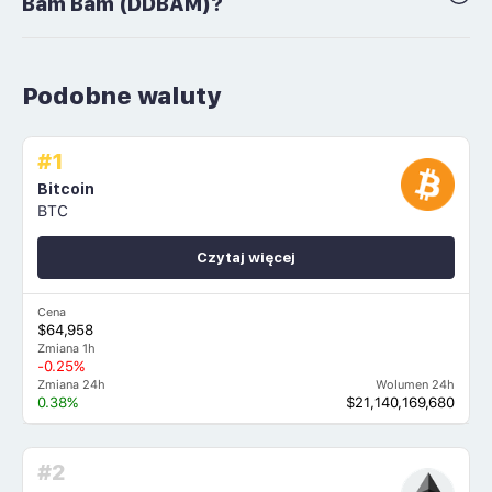
Bam Bam (DDBAM)?
Podobne waluty
#1
Bitcoin
BTC
Czytaj więcej
Cena
$64,958
Zmiana 1h
-0.25%
Zmiana 24h
Wolumen 24h
0.38%
$21,140,169,680
#2