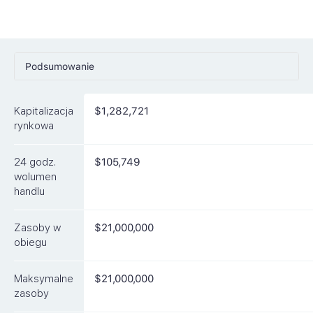
Podsumowanie
Ceny
Kapitalizacja
$1,282,721
Rynki
rynkowa
Artykuły
24 godz.
$105,749
FAQ
wolumen
handlu
Podobne waluty
Zasoby w
$21,000,000
obiegu
Maksymalne
$21,000,000
zasoby