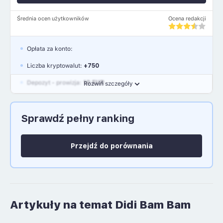
Średnia ocen użytkowników
Ocena redakcji
Opłata za konto:
Liczba kryptowalut:
+750
Depozyt - prowizja:
10 EUR
Rozwiń szczegóły
Waluty:
EUR, GBP, USD
Sprawdź pełny ranking
Język polski: NIE
Przejdź do porównania
Artykuły na temat Didi Bam Bam