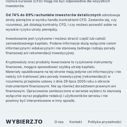
różnice kursowe (CFD) mogą nie być odpowiednie dla wszystkich
inwestorów.
Od 74% do 89% rachunków inwestorów detalicznych
odnotowuje
straty pieniężne w wyniku handlu kontraktami CFD. Zastanów się, czy
rozumiesz, jak działają kontrakty CFD, i czy możesz pozwolić sobie na
wysokie ryzyko utraty pieniędzy.
Inwestowanie jest ryzykowne i możesz stracić część lub całość
zainwestowanego kapitału. Podane informacje służą wyłącznie celom
informacyjnym i edukacyjnym i nie stanowią żadnego rodzaju porady
finansowej ani rekomendacji inwestycyjnej.
Kryptowaluty oraz produkty lewarowane to ryzykowne instrumenty
finansowe, mogące spowodować szybką utratę kapitału.
Materiały opublikowane na tej stronie mają jedynie cel informacyjny i nie
należy ich traktować jako porady inwestycyjnej (rekomendacji) w
rozumieniu przepisów ustawy z dnia 29 lipca 2005 roku o obrocie
instrumentami finansowymi. Nie są również doradztwem prawnym ani
finansowym. Opracowania zamieszczone w serwisie wybierz.to stanowią
wyłącznie wyraz poglądów redakcji i użytkowników serwisu i nie
powinny być interpretowane w inny sposób.
WYBIERZ.TO
O nas
Kontakt
Polityka prywatności