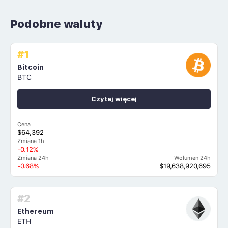
Podobne waluty
#1
Bitcoin
BTC
Czytaj więcej
Cena
$64,392
Zmiana 1h
-0.12%
Zmiana 24h
Wolumen 24h
-0.68%
$19,638,920,695
#2
Ethereum
ETH