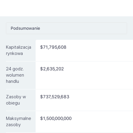
Podsumowanie
Ceny
Kapitalizacja
$71,795,608
Rynki
rynkowa
Artykuły
24 godz.
$2,635,202
FAQ
wolumen
handlu
Podobne waluty
Zasoby w
$737,529,683
obiegu
Maksymalne
$1,500,000,000
zasoby