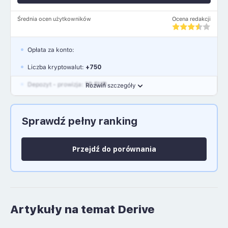
Średnia ocen użytkowników
Ocena redakcji
Opłata za konto:
Liczba kryptowalut:
+750
Depozyt - prowizja:
10 EUR
Rozwiń szczegóły
Waluty:
EUR, GBP, USD
Sprawdź pełny ranking
Język polski: NIE
Przejdź do porównania
Artykuły na temat Derive