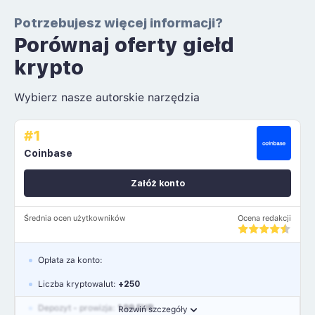
Potrzebujesz więcej informacji?
Porównaj oferty giełd
krypto
Wybierz nasze autorskie narzędzia
#1
Coinbase
Załóż konto
Średnia ocen użytkowników
Ocena redakcji
Opłata za konto:
Liczba kryptowalut:
+250
Depozyt - prowizja:
1.99 EUR
Rozwiń szczegóły