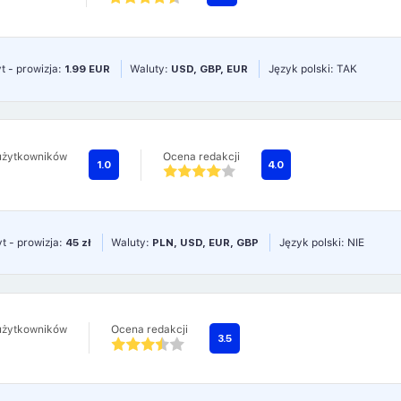
t - prowizja:
1.99 EUR
Waluty:
USD, GBP, EUR
Język polski: TAK
użytkowników
Ocena redakcji
1.0
4.0
t - prowizja:
45 zł
Waluty:
PLN, USD, EUR, GBP
Język polski: NIE
użytkowników
Ocena redakcji
3.5