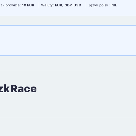
t - prowizja:
10 EUR
Waluty:
EUR, GBP, USD
Język polski: NIE
 zkRace