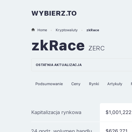
WYBIERZ.TO
Home
Kryptowaluty
zkRace
zkRace
ZERC
OSTATNIA AKTUALIZACJA
Podsumowanie
Ceny
Rynki
Artykuły
Kapitalizacja rynkowa
$1,001,222
24 godz. wolumen handlu
$626,271