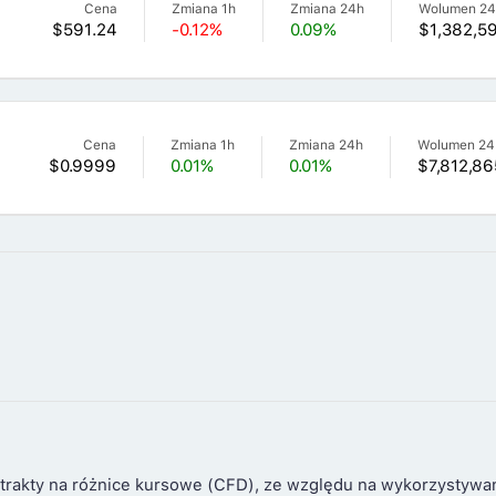
Cena
Zmiana 1h
Zmiana 24h
Wolumen 2
$591.24
-0.12%
0.09%
$1,382,59
Cena
Zmiana 1h
Zmiana 24h
Wolumen 24
$0.9999
0.01%
0.01%
$7,812,86
trakty na różnice kursowe (CFD), ze względu na wykorzystywa