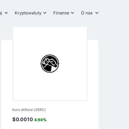
aj
Kryptowaluty
Finanse
O nas
Kurs zkRace (ZERC)
$0.0010
4.94%