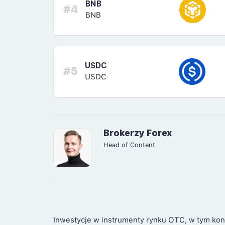
BNB
#4
BNB
USDC
#5
USDC
Brokerzy Forex
Head of Content
Inwestycje w instrumenty rynku OTC, w tym kon