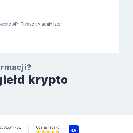
ormacji?
giełd krypto
a
użytkowników
Ocena redakcji
4.5