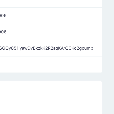
906
906
SGQy851iyawDvBkzkK2R2aqKArQCKc2gpump