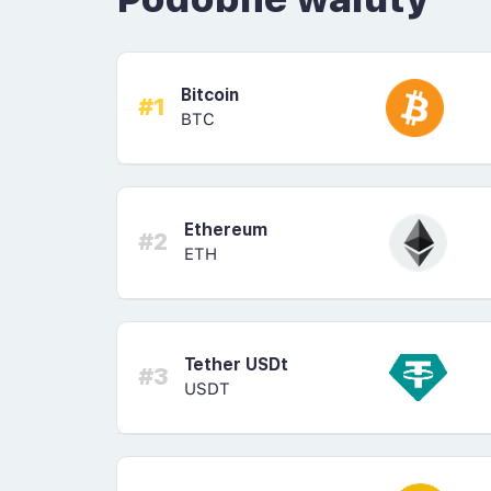
Bitcoin
#1
BTC
Ethereum
#2
ETH
Tether USDt
#3
USDT