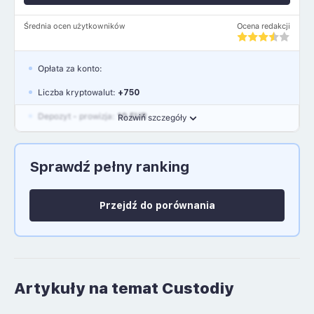
Średnia ocen użytkowników
Ocena redakcji
Opłata za konto:
Liczba kryptowalut:
+750
Depozyt - prowizja:
10 EUR
Rozwiń szczegóły
Waluty:
EUR, GBP, USD
Sprawdź pełny ranking
Język polski: NIE
Przejdź do porównania
Artykuły na temat Custodiy