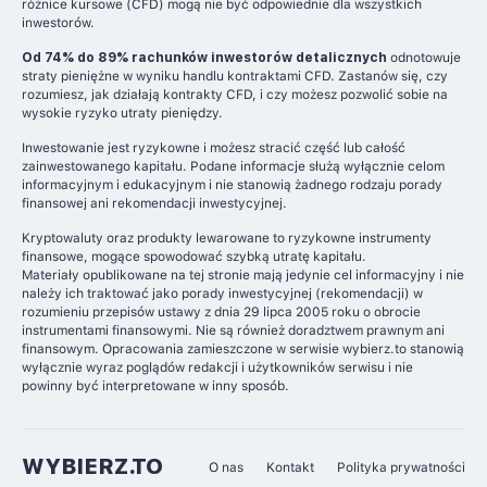
różnice kursowe (CFD) mogą nie być odpowiednie dla wszystkich
inwestorów.
Od 74% do 89% rachunków inwestorów detalicznych
odnotowuje
straty pieniężne w wyniku handlu kontraktami CFD. Zastanów się, czy
rozumiesz, jak działają kontrakty CFD, i czy możesz pozwolić sobie na
wysokie ryzyko utraty pieniędzy.
Inwestowanie jest ryzykowne i możesz stracić część lub całość
zainwestowanego kapitału. Podane informacje służą wyłącznie celom
informacyjnym i edukacyjnym i nie stanowią żadnego rodzaju porady
finansowej ani rekomendacji inwestycyjnej.
Kryptowaluty oraz produkty lewarowane to ryzykowne instrumenty
finansowe, mogące spowodować szybką utratę kapitału.
Materiały opublikowane na tej stronie mają jedynie cel informacyjny i nie
należy ich traktować jako porady inwestycyjnej (rekomendacji) w
rozumieniu przepisów ustawy z dnia 29 lipca 2005 roku o obrocie
instrumentami finansowymi. Nie są również doradztwem prawnym ani
finansowym. Opracowania zamieszczone w serwisie wybierz.to stanowią
wyłącznie wyraz poglądów redakcji i użytkowników serwisu i nie
powinny być interpretowane w inny sposób.
WYBIERZ.TO
O nas
Kontakt
Polityka prywatności