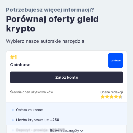
Potrzebujesz więcej informacji?
Porównaj oferty giełd
krypto
Wybierz nasze autorskie narzędzia
#1
Coinbase
Załóż konto
Średnia ocen użytkowników
Ocena redakcji
Opłata za konto:
Liczba kryptowalut:
+250
Depozyt - prowizja:
1.99 EUR
Rozwiń szczegóły