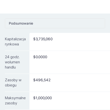
Podsumowanie
Ceny
Kapitalizacja
$3,735,060
Rynki
rynkowa
Artykuły
24 godz.
$0.0000
FAQ
wolumen
handlu
Podobne waluty
Zasoby w
$496,542
obiegu
Maksymalne
$1,000,000
zasoby