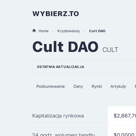
WYBIERZ.TO
Home
Kryptowaluty
Cult DAO
Cult DAO
CULT
OSTATNIA AKTUALIZACJA
Podsumowanie
Ceny
Rynki
Artykuły
Kapitalizacja rynkowa
$2,867,7
24 godz. wolumen handlu
$0.0000