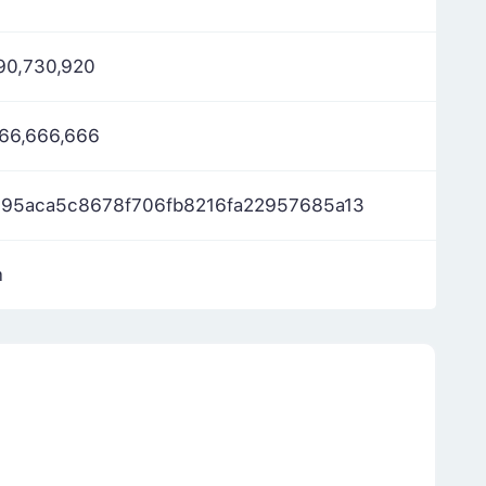
90,730,920
66,666,666
895aca5c8678f706fb8216fa22957685a13
m