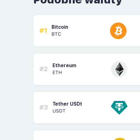
Bitcoin
#1
BTC
Ethereum
#2
ETH
Tether USDt
#3
USDT