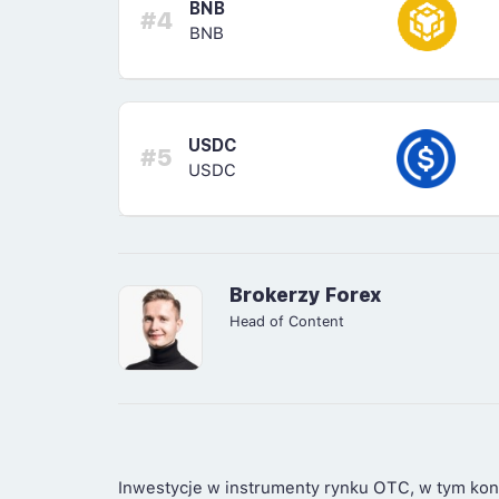
BNB
#4
BNB
USDC
#5
USDC
Brokerzy Forex
Head of Content
Inwestycje w instrumenty rynku OTC, w tym kon