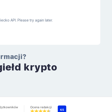
ormacji?
giełd krypto
a
użytkowników
Ocena redakcji
4.5