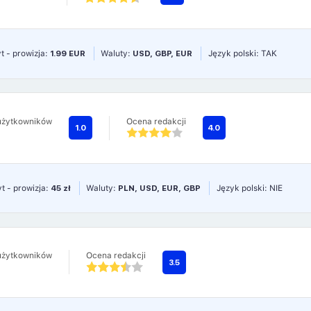
t - prowizja:
1.99 EUR
Waluty:
USD, GBP, EUR
Język polski: TAK
użytkowników
Ocena redakcji
1.0
4.0
t - prowizja:
45 zł
Waluty:
PLN, USD, EUR, GBP
Język polski: NIE
użytkowników
Ocena redakcji
3.5