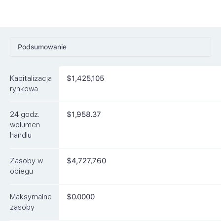
Podsumowanie
Ceny
Kapitalizacja
$1,425,105
Rynki
rynkowa
Artykuły
24 godz.
$1,958.37
FAQ
wolumen
handlu
Podobne waluty
Zasoby w
$4,727,760
obiegu
Maksymalne
$0.0000
zasoby