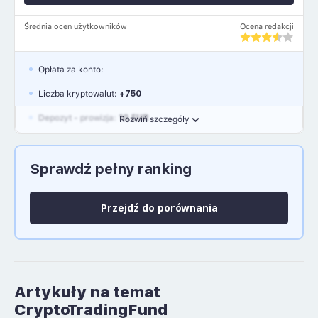
Średnia ocen użytkowników
Ocena redakcji
Opłata za konto:
Liczba kryptowalut:
+750
Depozyt - prowizja:
10 EUR
Rozwiń szczegóły
Waluty:
EUR, GBP, USD
Sprawdź pełny ranking
Język polski: NIE
Przejdź do porównania
Artykuły na temat
CryptoTradingFund