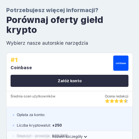
Potrzebujesz więcej informacji?
Porównaj oferty giełd
krypto
Wybierz nasze autorskie narzędzia
#1
Coinbase
Załóż konto
Średnia ocen użytkowników
Ocena redakcji
Opłata za konto:
Liczba kryptowalut:
+250
Depozyt - prowizja:
1.99 EUR
Rozwiń szczegóły