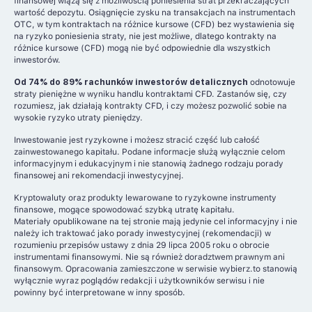
finansowej wiążą się z możliwością poniesienia strat przekraczających
wartość depozytu. Osiągnięcie zysku na transakcjach na instrumentach
OTC, w tym kontraktach na różnice kursowe (CFD) bez wystawienia się
na ryzyko poniesienia straty, nie jest możliwe, dlatego kontrakty na
różnice kursowe (CFD) mogą nie być odpowiednie dla wszystkich
inwestorów.
Od 74% do 89% rachunków inwestorów detalicznych
odnotowuje
straty pieniężne w wyniku handlu kontraktami CFD. Zastanów się, czy
rozumiesz, jak działają kontrakty CFD, i czy możesz pozwolić sobie na
wysokie ryzyko utraty pieniędzy.
Inwestowanie jest ryzykowne i możesz stracić część lub całość
zainwestowanego kapitału. Podane informacje służą wyłącznie celom
informacyjnym i edukacyjnym i nie stanowią żadnego rodzaju porady
finansowej ani rekomendacji inwestycyjnej.
Kryptowaluty oraz produkty lewarowane to ryzykowne instrumenty
finansowe, mogące spowodować szybką utratę kapitału.
Materiały opublikowane na tej stronie mają jedynie cel informacyjny i nie
należy ich traktować jako porady inwestycyjnej (rekomendacji) w
rozumieniu przepisów ustawy z dnia 29 lipca 2005 roku o obrocie
instrumentami finansowymi. Nie są również doradztwem prawnym ani
finansowym. Opracowania zamieszczone w serwisie wybierz.to stanowią
wyłącznie wyraz poglądów redakcji i użytkowników serwisu i nie
powinny być interpretowane w inny sposób.