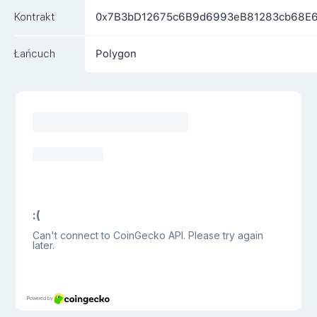
Kontrakt
0x7B3bD12675c6B9d6993eB81283cb68E
Łańcuch
Polygon