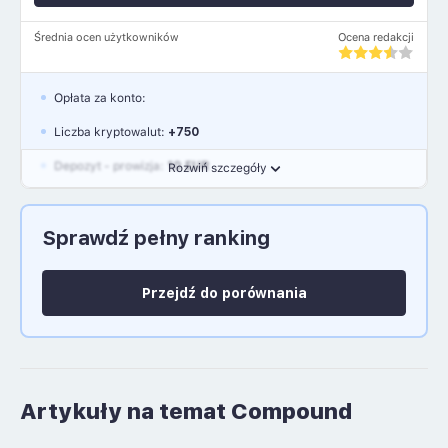
Średnia ocen użytkowników
Ocena redakcji
Opłata za konto:
Liczba kryptowalut:
+750
Depozyt - prowizja:
10 EUR
Rozwiń szczegóły
Waluty:
EUR, GBP, USD
Sprawdź pełny ranking
Język polski: NIE
Przejdź do porównania
Artykuły na temat Compound