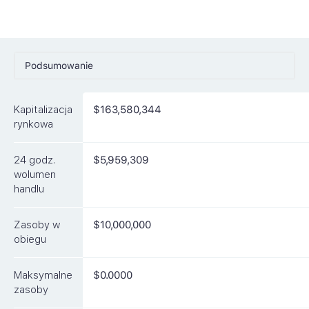
Podsumowanie
Ceny
Kapitalizacja
$163,580,344
Rynki
rynkowa
Artykuły
24 godz.
$5,959,309
FAQ
wolumen
handlu
Podobne waluty
Zasoby w
$10,000,000
obiegu
Maksymalne
$0.0000
zasoby