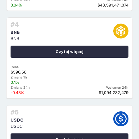
Zmiana 24h
Wolumen 24h
0.04%
$43,591,471,074
#4
BNB
BNB
Czytaj więcej
Cena
$590.56
Zmiana 1h
0.1%
Zmiana 24h
Wolumen 24h
-0.48%
$1,094,232,479
#5
USDC
USDC