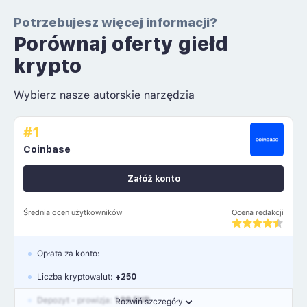
Potrzebujesz więcej informacji?
Porównaj oferty giełd
krypto
Wybierz nasze autorskie narzędzia
#1
Coinbase
Załóż konto
Średnia ocen użytkowników
Ocena redakcji
Opłata za konto:
Liczba kryptowalut:
+250
Depozyt - prowizja:
1.99 EUR
Rozwiń szczegóły