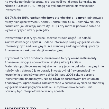
na ryzyko poniesienia straty, nie jest możliwe, dlatego kontrakty na
różnice kursowe (CFD) mogą nie być odpowiednie dla wszystkich
inwestorów.
Od 74% do 89% rachunków inwestorów detalicznych
odnotowuje
straty pieniężne w wyniku handlu kontraktami CFD. Zastanów się, czy
rozumiesz, jak działają kontrakty CFD, i czy możesz pozwolić sobie na
wysokie ryzyko utraty pieniędzy.
Inwestowanie jest ryzykowne i możesz stracić część lub całość
zainwestowanego kapitału. Podane informacje służą wyłącznie celom
informacyjnym i edukacyjnym i nie stanowią żadnego rodzaju porady
finansowej ani rekomendacji inwestycyjnej.
Kryptowaluty oraz produkty lewarowane to ryzykowne instrumenty
finansowe, mogące spowodować szybką utratę kapitału.
Materiały opublikowane na tej stronie mają jedynie cel informacyjny i nie
należy ich traktować jako porady inwestycyjnej (rekomendacji) w
rozumieniu przepisów ustawy z dnia 29 lipca 2005 roku o obrocie
instrumentami finansowymi. Nie są również doradztwem prawnym ani
finansowym. Opracowania zamieszczone w serwisie wybierz.to stanowią
wyłącznie wyraz poglądów redakcji i użytkowników serwisu i nie
powinny być interpretowane w inny sposób.