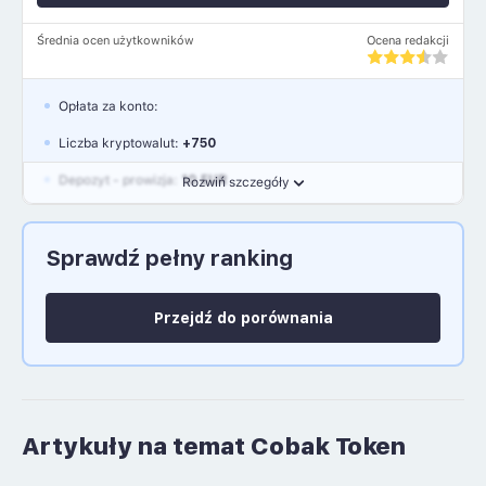
Średnia ocen użytkowników
Ocena redakcji
Opłata za konto:
Liczba kryptowalut:
+750
Depozyt - prowizja:
10 EUR
Rozwiń szczegóły
Waluty:
EUR, GBP, USD
Sprawdź pełny ranking
Język polski: NIE
Przejdź do porównania
Artykuły na temat Cobak Token