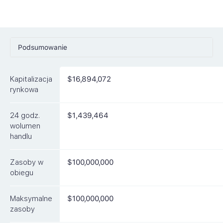
Podsumowanie
Ceny
Kapitalizacja
$16,894,072
Rynki
rynkowa
Artykuły
24 godz.
$1,439,464
FAQ
wolumen
handlu
Podobne waluty
Zasoby w
$100,000,000
obiegu
Maksymalne
$100,000,000
zasoby