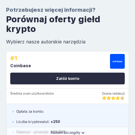
Potrzebujesz więcej informacji?
Porównaj oferty giełd
krypto
Wybierz nasze autorskie narzędzia
#1
Coinbase
Załóż konto
Średnia ocen użytkowników
Ocena redakcji
Opłata za konto:
Liczba kryptowalut:
+250
Depozyt - prowizja:
1.99 EUR
Rozwiń szczegóły