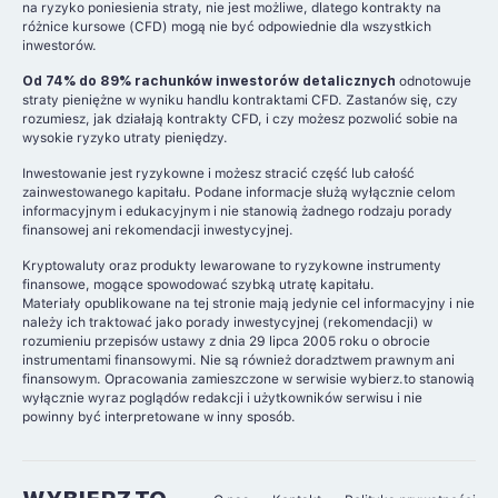
na ryzyko poniesienia straty, nie jest możliwe, dlatego kontrakty na
różnice kursowe (CFD) mogą nie być odpowiednie dla wszystkich
inwestorów.
Od 74% do 89% rachunków inwestorów detalicznych
odnotowuje
straty pieniężne w wyniku handlu kontraktami CFD. Zastanów się, czy
rozumiesz, jak działają kontrakty CFD, i czy możesz pozwolić sobie na
wysokie ryzyko utraty pieniędzy.
Inwestowanie jest ryzykowne i możesz stracić część lub całość
zainwestowanego kapitału. Podane informacje służą wyłącznie celom
informacyjnym i edukacyjnym i nie stanowią żadnego rodzaju porady
finansowej ani rekomendacji inwestycyjnej.
Kryptowaluty oraz produkty lewarowane to ryzykowne instrumenty
finansowe, mogące spowodować szybką utratę kapitału.
Materiały opublikowane na tej stronie mają jedynie cel informacyjny i nie
należy ich traktować jako porady inwestycyjnej (rekomendacji) w
rozumieniu przepisów ustawy z dnia 29 lipca 2005 roku o obrocie
instrumentami finansowymi. Nie są również doradztwem prawnym ani
finansowym. Opracowania zamieszczone w serwisie wybierz.to stanowią
wyłącznie wyraz poglądów redakcji i użytkowników serwisu i nie
powinny być interpretowane w inny sposób.