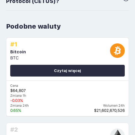
Protocol (CETUS)?
Podobne waluty
#1
Bitcoin
BTC
Czytaj więcej
Cena
$64,807
Zmiana 1h
-0.03%
Zmiana 24h
Wolumen 24h
0.65%
$21,602,670,526
#2