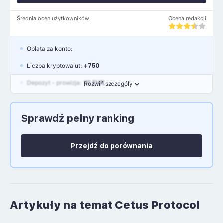
Średnia ocen użytkowników
Ocena redakcji
Opłata za konto:
Liczba kryptowalut:
+750
Depozyt - prowizja:
10 EUR
Rozwiń szczegóły
Waluty:
EUR, GBP, USD
Sprawdź pełny ranking
Język polski: NIE
Przejdź do porównania
Artykuły na temat Cetus Protocol