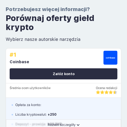
Potrzebujesz więcej informacji?
Porównaj oferty giełd
krypto
Wybierz nasze autorskie narzędzia
#1
Coinbase
Załóż konto
Średnia ocen użytkowników
Ocena redakcji
Opłata za konto:
Liczba kryptowalut:
+250
Depozyt - prowizja:
1.99 EUR
Rozwiń szczegóły