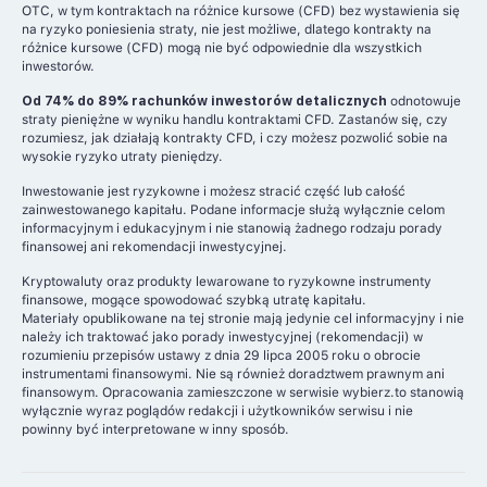
OTC, w tym kontraktach na różnice kursowe (CFD) bez wystawienia się
na ryzyko poniesienia straty, nie jest możliwe, dlatego kontrakty na
różnice kursowe (CFD) mogą nie być odpowiednie dla wszystkich
inwestorów.
Od 74% do 89% rachunków inwestorów detalicznych
odnotowuje
straty pieniężne w wyniku handlu kontraktami CFD. Zastanów się, czy
rozumiesz, jak działają kontrakty CFD, i czy możesz pozwolić sobie na
wysokie ryzyko utraty pieniędzy.
Inwestowanie jest ryzykowne i możesz stracić część lub całość
zainwestowanego kapitału. Podane informacje służą wyłącznie celom
informacyjnym i edukacyjnym i nie stanowią żadnego rodzaju porady
finansowej ani rekomendacji inwestycyjnej.
Kryptowaluty oraz produkty lewarowane to ryzykowne instrumenty
finansowe, mogące spowodować szybką utratę kapitału.
Materiały opublikowane na tej stronie mają jedynie cel informacyjny i nie
należy ich traktować jako porady inwestycyjnej (rekomendacji) w
rozumieniu przepisów ustawy z dnia 29 lipca 2005 roku o obrocie
instrumentami finansowymi. Nie są również doradztwem prawnym ani
finansowym. Opracowania zamieszczone w serwisie wybierz.to stanowią
wyłącznie wyraz poglądów redakcji i użytkowników serwisu i nie
powinny być interpretowane w inny sposób.