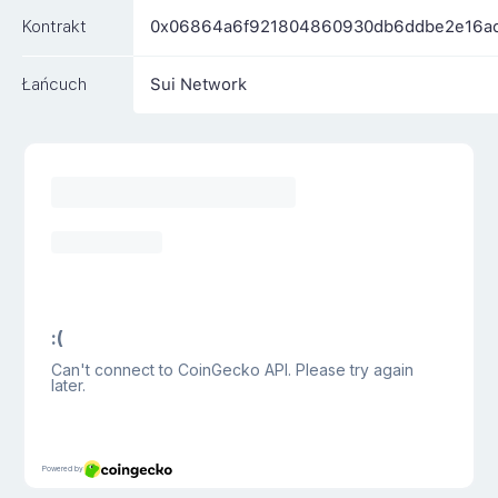
Kontrakt
0x06864a6f921804860930db6ddbe2e16acd
Łańcuch
Sui Network