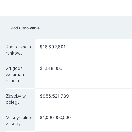
Podsumowanie
Ceny
Kapitalizacja
$16,692,601
Rynki
rynkowa
Artykuły
24 godz.
$1,518,006
FAQ
wolumen
handlu
Podobne waluty
Zasoby w
$956,521,739
obiegu
Maksymalne
$1,000,000,000
zasoby