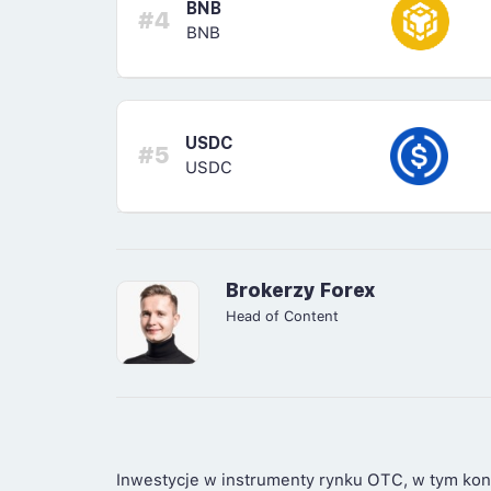
BNB
#4
BNB
USDC
#5
USDC
Brokerzy Forex
Head of Content
Inwestycje w instrumenty rynku OTC, w tym kon