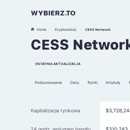
WYBIERZ.TO
Home
Kryptowaluty
CESS Network
CESS Networ
OSTATNIA AKTUALIZACJA
Podsumowanie
Ceny
Rynki
Artykuły
Kapitalizacja rynkowa
$3,728,24
24 godz. wolumen handlu
$310,243