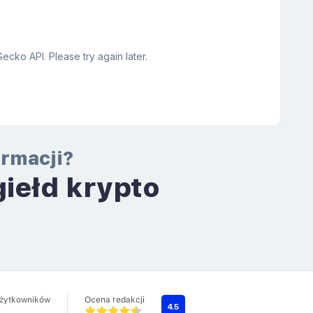
ormacji?
giełd krypto
a
użytkowników
Ocena redakcji
4.5