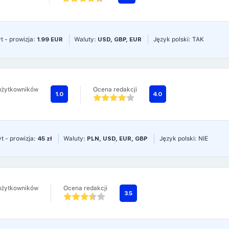
t - prowizja:
1.99 EUR
Waluty:
USD, GBP, EUR
Język polski: TAK
użytkowników
Ocena redakcji
1.0
4.0
t - prowizja:
45 zł
Waluty:
PLN, USD, EUR, GBP
Język polski: NIE
użytkowników
Ocena redakcji
3.5