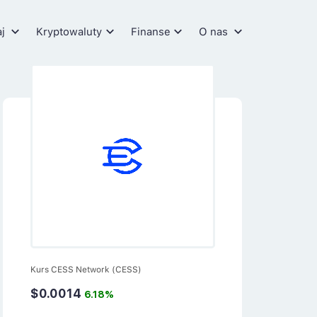
aj
Kryptowaluty
Finanse
O nas
Kurs CESS Network (CESS)
$0.0014
6.18%