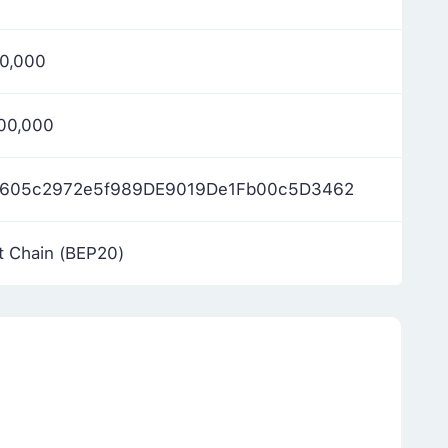
0,000
00,000
605c2972e5f989DE9019De1Fb00c5D3462
 Chain (BEP20)