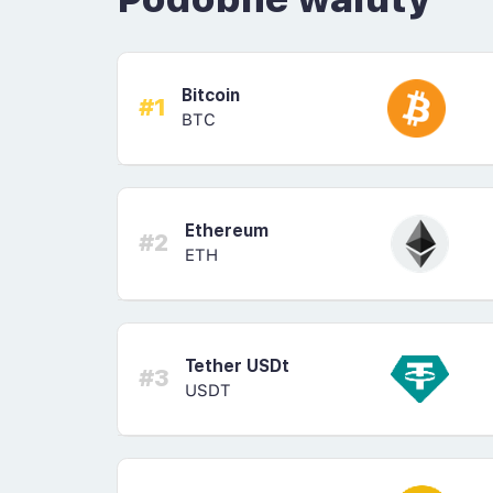
Bitcoin
#1
BTC
Ethereum
#2
ETH
Tether USDt
#3
USDT