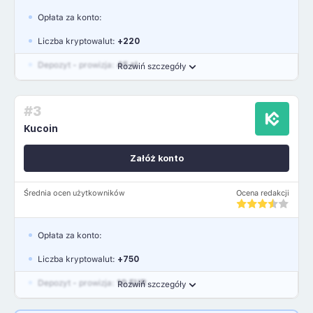
Opłata za konto:
Liczba kryptowalut:
+220
Depozyt - prowizja:
45 zł
Rozwiń szczegóły
Waluty:
PLN, USD, EUR, GBP
#3
Język polski: NIE
Kucoin
Załóż konto
Średnia ocen użytkowników
Ocena redakcji
Opłata za konto:
Liczba kryptowalut:
+750
Depozyt - prowizja:
10 EUR
Rozwiń szczegóły
Waluty:
EUR, GBP, USD