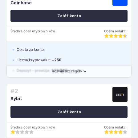
Coinbase
Załóż konto
Średnia ocen użytkowników
Ocena redakcji
Opłata za konto:
Liczba kryptowalut:
+250
Depozyt - prowizja:
1.99 EUR
Rozwiń szczegóły
Waluty:
USD, GBP, EUR
#2
Język polski: TAK
Bybit
Załóż konto
Średnia ocen użytkowników
Ocena redakcji