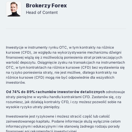
Brokerzy Forex
Head of Content
Inwestycje w instrumenty rynku OTC, w tym kontrakty na różnice
kursowe (CFD), ze względu na wykorzystywanie mechanizmu dźwigni
finansowej wiążą się z możliwością poniesienia strat przekraczających
wartość depozytu. Osiągnięcie zysku na transakcjach na instrumentach
OTC, w tym kontraktach na różnice kursowe (CFD) bez wystawienia się
na ryzyko poniesienia straty, nie jest możliwe, dlatego kontrakty na
różnice kursowe (CFD) mogą nie być odpowiednie dla wszystkich
inwestorów.
Od 74% do 89% rachunków inwestorów detalicznych
odnotowuje
straty pieniężne w wyniku handlu kontraktami CFD. Zastanów się, czy
rozumiesz, jak działają kontrakty CFD, i czy możesz pozwolić sobie na
wysokie ryzyko utraty pieniędzy.
Inwestowanie jest ryzykowne i możesz stracić część lub całość
zainwestowanego kapitału. Podane informacje służą wyłącznie celom
informacyjnym i edukacyjnym i nie stanowią żadnego rodzaju porady
finansowej ani rekomendacji inwestycyjnej.