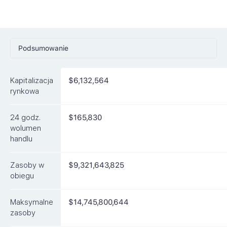
Podsumowanie
Ceny
Kapitalizacja
$6,132,564
Rynki
rynkowa
Artykuły
24 godz.
$165,830
FAQ
wolumen
handlu
Podobne waluty
Zasoby w
$9,321,643,825
obiegu
Maksymalne
$14,745,800,644
zasoby