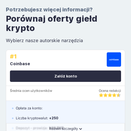
Potrzebujesz więcej informacji?
Porównaj oferty giełd
krypto
Wybierz nasze autorskie narzędzia
#1
Coinbase
Załóż konto
Średnia ocen użytkowników
Ocena redakcji
Opłata za konto:
Liczba kryptowalut:
+250
Depozyt - prowizja:
1.99 EUR
Rozwiń szczegóły