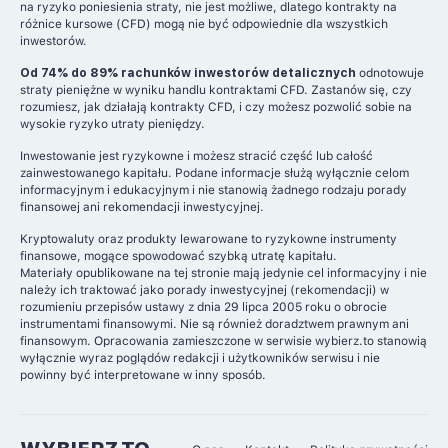
na ryzyko poniesienia straty, nie jest możliwe, dlatego kontrakty na
różnice kursowe (CFD) mogą nie być odpowiednie dla wszystkich
inwestorów.
Od 74% do 89% rachunków inwestorów detalicznych
odnotowuje
straty pieniężne w wyniku handlu kontraktami CFD. Zastanów się, czy
rozumiesz, jak działają kontrakty CFD, i czy możesz pozwolić sobie na
wysokie ryzyko utraty pieniędzy.
Inwestowanie jest ryzykowne i możesz stracić część lub całość
zainwestowanego kapitału. Podane informacje służą wyłącznie celom
informacyjnym i edukacyjnym i nie stanowią żadnego rodzaju porady
finansowej ani rekomendacji inwestycyjnej.
Kryptowaluty oraz produkty lewarowane to ryzykowne instrumenty
finansowe, mogące spowodować szybką utratę kapitału.
Materiały opublikowane na tej stronie mają jedynie cel informacyjny i nie
należy ich traktować jako porady inwestycyjnej (rekomendacji) w
rozumieniu przepisów ustawy z dnia 29 lipca 2005 roku o obrocie
instrumentami finansowymi. Nie są również doradztwem prawnym ani
finansowym. Opracowania zamieszczone w serwisie wybierz.to stanowią
wyłącznie wyraz poglądów redakcji i użytkowników serwisu i nie
powinny być interpretowane w inny sposób.