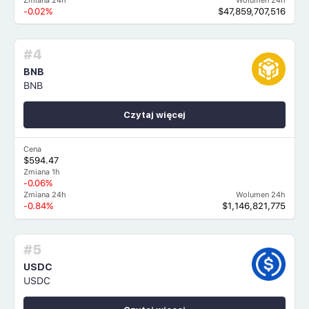
Zmiana 24h
Wolumen 24h
-0.02%
$47,859,707,516
#4
BNB
BNB
Czytaj więcej
Cena
$594.47
Zmiana 1h
-0.06%
Zmiana 24h
Wolumen 24h
-0.84%
$1,146,821,775
#5
USDC
USDC