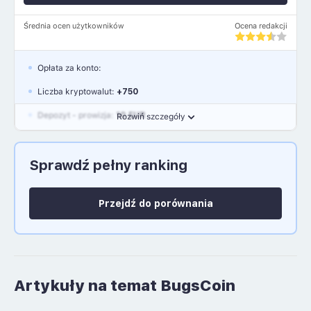
Średnia ocen użytkowników
Ocena redakcji
Opłata za konto:
Liczba kryptowalut:
+750
Depozyt - prowizja:
10 EUR
Rozwiń szczegóły
Waluty:
EUR, GBP, USD
Sprawdź pełny ranking
Język polski: NIE
Przejdź do porównania
Artykuły na temat BugsCoin