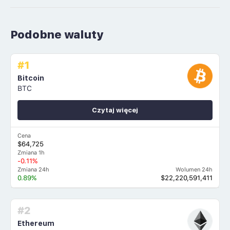
Podobne waluty
#1
Bitcoin
BTC
Czytaj więcej
Cena
$64,725
Zmiana 1h
-0.11%
Zmiana 24h
Wolumen 24h
0.89%
$22,220,591,411
#2
Ethereum