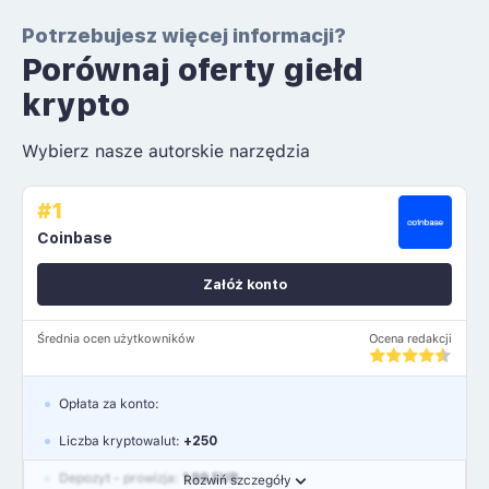
Potrzebujesz więcej informacji?
Porównaj oferty giełd
krypto
Wybierz nasze autorskie narzędzia
#1
Coinbase
Załóż konto
Średnia ocen użytkowników
Ocena redakcji
Opłata za konto:
Liczba kryptowalut:
+250
Depozyt - prowizja:
1.99 EUR
Rozwiń szczegóły