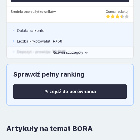
Średnia ocen użytkowników
Ocena redakcji
Opłata za konto:
Liczba kryptowalut:
+750
Depozyt - prowizja:
10 EUR
Rozwiń szczegóły
Waluty:
EUR, GBP, USD
Sprawdź pełny ranking
Język polski: NIE
Przejdź do porównania
Artykuły na temat BORA