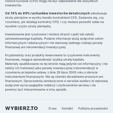
różnice kursowe (CFD) mogą nie być odpowiednie dla wszystkich
inwestorów.
Od 74% do 89% rachunków inwestorów detalicznych
odnotowuje
straty pieniężne w wyniku handlu kontraktami CFD. Zastanów się, czy
rozumiesz, jak działają kontrakty CFD, i czy możesz pozwolić sobie na
wysokie ryzyko utraty pieniędzy.
Inwestowanie jest ryzykowne i możesz stracić część lub całość
zainwestowanego kapitału. Podane informacje służą wyłącznie celom
informacyjnym i edukacyjnym i nie stanowią żadnego rodzaju porady
finansowej ani rekomendacji inwestycyjnej.
Kryptowaluty oraz produkty lewarowane to ryzykowne instrumenty
finansowe, mogące spowodować szybką utratę kapitału.
Materiały opublikowane na tej stronie mają jedynie cel informacyjny i nie
należy ich traktować jako porady inwestycyjnej (rekomendacji) w
rozumieniu przepisów ustawy z dnia 29 lipca 2005 roku o obrocie
instrumentami finansowymi. Nie są również doradztwem prawnym ani
finansowym. Opracowania zamieszczone w serwisie wybierz.to stanowią
wyłącznie wyraz poglądów redakcji i użytkowników serwisu i nie
powinny być interpretowane w inny sposób.
WYBIERZ.TO
O nas
Kontakt
Polityka prywatności