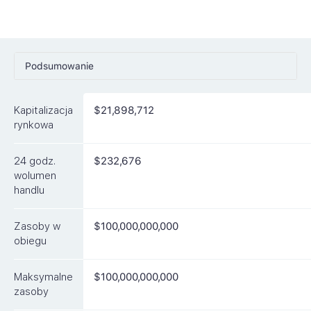
Podsumowanie
Ceny
Kapitalizacja
$21,898,712
Rynki
rynkowa
Artykuły
24 godz.
$232,676
FAQ
wolumen
handlu
Podobne waluty
Zasoby w
$100,000,000,000
obiegu
Maksymalne
$100,000,000,000
zasoby