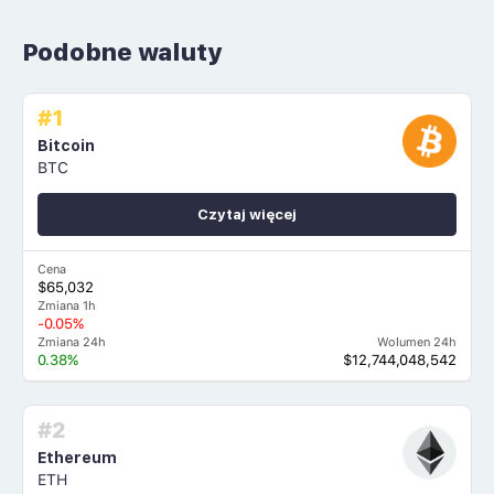
Podobne waluty
#1
Bitcoin
BTC
Czytaj więcej
Cena
$65,032
Zmiana 1h
-0.05%
Zmiana 24h
Wolumen 24h
0.38%
$12,744,048,542
#2
Ethereum
ETH