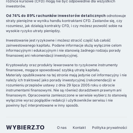
różnice kursowe (CFD) mogą nie być odpowiednie dla wszystkich
inwestorów.
Od 74% do 89% rachunków inwestorów detalicznych
odnotowuje
straty pieniężne w wyniku handlu kontraktami CFD. Zastanów się, czy
rozumiesz, jak działają kontrakty CFD, i czy możesz pozwolić sobie na
wysokie ryzyko utraty pieniędzy.
Inwestowanie jest ryzykowne i możesz stracić część lub całość
zainwestowanego kapitału. Podane informacje służą wyłącznie celom
informacyjnym i edukacyjnym i nie stanowią żadnego rodzaju porady
finansowej ani rekomendacji inwestycyjnej.
Kryptowaluty oraz produkty lewarowane to ryzykowne instrumenty
finansowe, mogące spowodować szybką utratę kapitału.
Materiały opublikowane na tej stronie mają jedynie cel informacyjny i nie
należy ich traktować jako porady inwestycyjnej (rekomendacji) w
rozumieniu przepisów ustawy z dnia 29 lipca 2005 roku o obrocie
instrumentami finansowymi. Nie są również doradztwem prawnym ani
finansowym. Opracowania zamieszczone w serwisie wybierz.to stanowią
wyłącznie wyraz poglądów redakcji i użytkowników serwisu i nie
powinny być interpretowane w inny sposób.
WYBIERZ.TO
O nas
Kontakt
Polityka prywatności