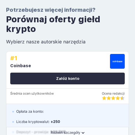
Potrzebujesz więcej informacji?
Porównaj oferty giełd
krypto
Wybierz nasze autorskie narzędzia
#1
Coinbase
Załóż konto
Średnia ocen użytkowników
Ocena redakcji
Opłata za konto:
Liczba kryptowalut:
+250
Depozyt - prowizja:
1.99 EUR
Rozwiń szczegóły