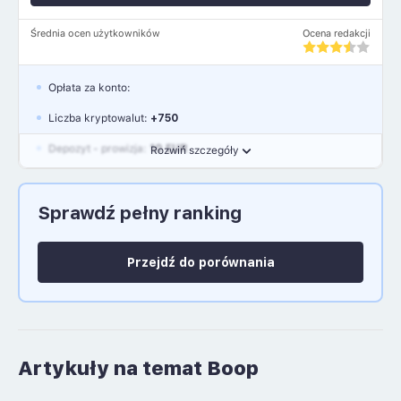
Średnia ocen użytkowników
Ocena redakcji
Opłata za konto:
Liczba kryptowalut:
+750
Depozyt - prowizja:
10 EUR
Rozwiń szczegóły
Waluty:
EUR, GBP, USD
Sprawdź pełny ranking
Język polski: NIE
Przejdź do porównania
Artykuły na temat Boop