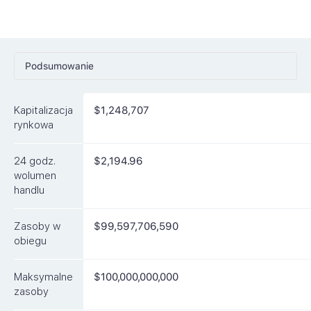
Podsumowanie
Ceny
Kapitalizacja
$1,248,707
Rynki
rynkowa
Artykuły
24 godz.
$2,194.96
FAQ
wolumen
handlu
Podobne waluty
Zasoby w
$99,597,706,590
obiegu
Maksymalne
$100,000,000,000
zasoby