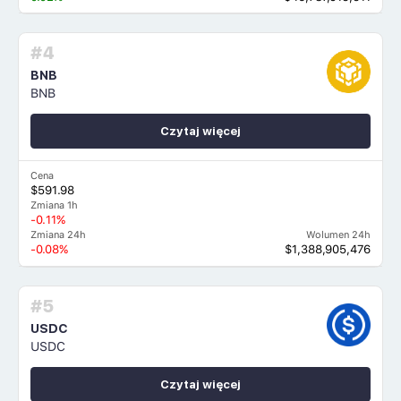
#4
BNB
BNB
Czytaj więcej
Cena
$591.98
Zmiana 1h
-0.11%
Zmiana 24h
Wolumen 24h
-0.08%
$1,388,905,476
#5
USDC
USDC
Czytaj więcej