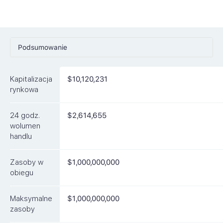
Podsumowanie
Ceny
Kapitalizacja
$10,120,231
Rynki
rynkowa
Artykuły
24 godz.
$2,614,655
FAQ
wolumen
handlu
Podobne waluty
Zasoby w
$1,000,000,000
obiegu
Maksymalne
$1,000,000,000
zasoby