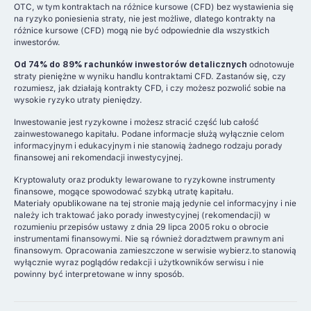
OTC, w tym kontraktach na różnice kursowe (CFD) bez wystawienia się
na ryzyko poniesienia straty, nie jest możliwe, dlatego kontrakty na
różnice kursowe (CFD) mogą nie być odpowiednie dla wszystkich
inwestorów.
Od 74% do 89% rachunków inwestorów detalicznych
odnotowuje
straty pieniężne w wyniku handlu kontraktami CFD. Zastanów się, czy
rozumiesz, jak działają kontrakty CFD, i czy możesz pozwolić sobie na
wysokie ryzyko utraty pieniędzy.
Inwestowanie jest ryzykowne i możesz stracić część lub całość
zainwestowanego kapitału. Podane informacje służą wyłącznie celom
informacyjnym i edukacyjnym i nie stanowią żadnego rodzaju porady
finansowej ani rekomendacji inwestycyjnej.
Kryptowaluty oraz produkty lewarowane to ryzykowne instrumenty
finansowe, mogące spowodować szybką utratę kapitału.
Materiały opublikowane na tej stronie mają jedynie cel informacyjny i nie
należy ich traktować jako porady inwestycyjnej (rekomendacji) w
rozumieniu przepisów ustawy z dnia 29 lipca 2005 roku o obrocie
instrumentami finansowymi. Nie są również doradztwem prawnym ani
finansowym. Opracowania zamieszczone w serwisie wybierz.to stanowią
wyłącznie wyraz poglądów redakcji i użytkowników serwisu i nie
powinny być interpretowane w inny sposób.