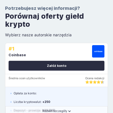
Potrzebujesz więcej informacji?
Porównaj oferty giełd
krypto
Wybierz nasze autorskie narzędzia
#1
Coinbase
Załóż konto
Średnia ocen użytkowników
Ocena redakcji
Opłata za konto:
Liczba kryptowalut:
+250
Depozyt - prowizja:
1.99 EUR
Rozwiń szczegóły