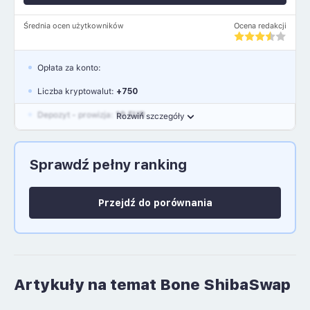
Średnia ocen użytkowników
Ocena redakcji
Opłata za konto:
Liczba kryptowalut:
+750
Depozyt - prowizja:
10 EUR
Rozwiń szczegóły
Waluty:
EUR, GBP, USD
Sprawdź pełny ranking
Język polski: NIE
Przejdź do porównania
Artykuły na temat Bone ShibaSwap