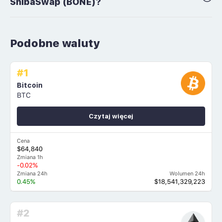
ShibaSwap (BONE)?
Podobne waluty
#1
Bitcoin
BTC
Czytaj więcej
Cena
$64,840
Zmiana 1h
-0.02%
Zmiana 24h
Wolumen 24h
0.45%
$18,541,329,223
#2