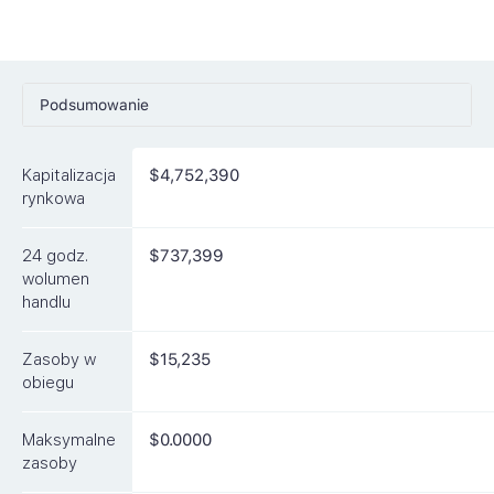
Podsumowanie
Ceny
Kapitalizacja
$4,752,390
Rynki
rynkowa
Artykuły
24 godz.
$737,399
FAQ
wolumen
handlu
Podobne waluty
Zasoby w
$15,235
obiegu
Maksymalne
$0.0000
zasoby