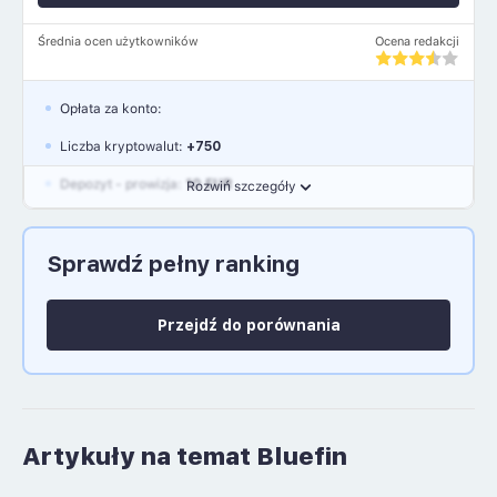
Średnia ocen użytkowników
Ocena redakcji
Opłata za konto:
Liczba kryptowalut:
+750
Depozyt - prowizja:
10 EUR
Rozwiń szczegóły
Waluty:
EUR, GBP, USD
Sprawdź pełny ranking
Język polski: NIE
Przejdź do porównania
Artykuły na temat Bluefin