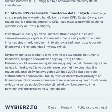
różnice kursowe (CFD) mogą nie być odpowiednie dla wszystkich
inwestorów.
Od 74% do 89% rachunków inwestorów detalicznych
odnotowuje
straty pieniężne w wyniku handlu kontraktami CFD. Zastanów się, czy
rozumiesz, jak działają kontrakty CFD, i czy możesz pozwolić sobie na
wysokie ryzyko utraty pieniędzy.
Inwestowanie jest ryzykowne i możesz stracić część lub całość
zainwestowanego kapitału. Podane informacje służą wyłącznie celom
informacyjnym i edukacyjnym i nie stanowią żadnego rodzaju porady
finansowej ani rekomendacji inwestycyjnej.
Kryptowaluty oraz produkty lewarowane to ryzykowne instrumenty
finansowe, mogące spowodować szybką utratę kapitału.
Materiały opublikowane na tej stronie mają jedynie cel informacyjny i nie
należy ich traktować jako porady inwestycyjnej (rekomendacji) w
rozumieniu przepisów ustawy z dnia 29 lipca 2005 roku o obrocie
instrumentami finansowymi. Nie są również doradztwem prawnym ani
finansowym. Opracowania zamieszczone w serwisie wybierz.to stanowią
wyłącznie wyraz poglądów redakcji i użytkowników serwisu i nie
powinny być interpretowane w inny sposób.
WYBIERZ.TO
O nas
Kontakt
Polityka prywatności