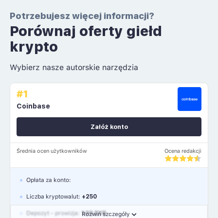
Potrzebujesz więcej informacji?
Porównaj oferty giełd
krypto
Wybierz nasze autorskie narzędzia
#1
Coinbase
Załóż konto
Średnia ocen użytkowników
Ocena redakcji
Opłata za konto:
Liczba kryptowalut:
+250
Depozyt - prowizja:
1.99 EUR
Rozwiń szczegóły