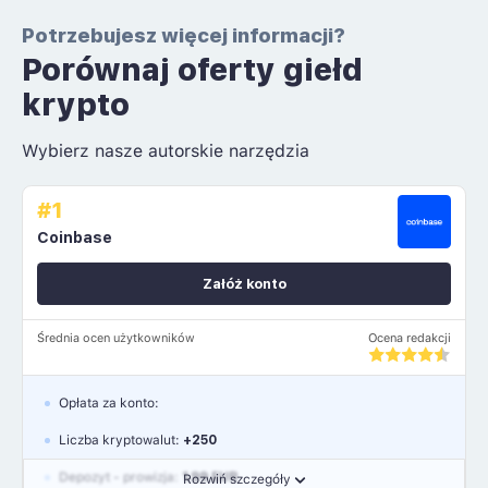
Potrzebujesz więcej informacji?
Porównaj oferty giełd
krypto
Wybierz nasze autorskie narzędzia
#1
Coinbase
Załóż konto
Średnia ocen użytkowników
Ocena redakcji
Opłata za konto:
Liczba kryptowalut:
+250
Depozyt - prowizja:
1.99 EUR
Rozwiń szczegóły