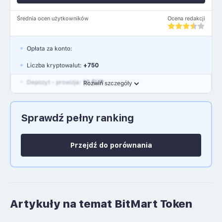
Średnia ocen użytkowników
Ocena redakcji
Opłata za konto:
Liczba kryptowalut:
+750
Depozyt - prowizja:
10 EUR
Rozwiń szczegóły
Waluty:
EUR, GBP, USD
Sprawdź pełny ranking
Język polski: NIE
Przejdź do porównania
Artykuły na temat BitMart Token