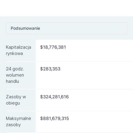
Podsumowanie
Ceny
Kapitalizacja
$18,776,381
Rynki
rynkowa
Artykuły
24 godz.
$283,353
FAQ
wolumen
handlu
Podobne waluty
Zasoby w
$324,281,616
obiegu
Maksymalne
$881,679,315
zasoby