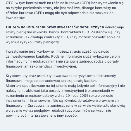
OTC, w tym kontraktach na różnice kursowe (CFD) bez wystawienia się
na ryzyko poniesienia straty, nie jest możliwe, dlatego kontrakty na
różnice kursowe (CFD) mogą nie być odpowiednie dla wszystkich
inwestorów.
Od 74% do 89% rachunków inwestorów detalicznych
odnotowuje
straty pieniężne w wyniku handlu kontraktami CFD. Zastanów się, czy
rozumiesz, jak działają kontrakty CFD, i czy możesz pozwolić sobie na
wysokie ryzyko utraty pieniędzy.
Inwestowanie jest ryzykowne i możesz stracić część lub całość
zainwestowanego kapitału. Podane informacje służą wyłącznie celom
informacyjnym i edukacyjnym i nie stanowią żadnego rodzaju porady
finansowej ani rekomendacji inwestycyjnej.
Kryptowaluty oraz produkty lewarowane to ryzykowne instrumenty
finansowe, mogące spowodować szybką utratę kapitału.
Materiały opublikowane na tej stronie mają jedynie cel informacyjny i nie
należy ich traktować jako porady inwestycyjnej (rekomendacji) w
rozumieniu przepisów ustawy z dnia 29 lipca 2005 roku o obrocie
instrumentami finansowymi. Nie są również doradztwem prawnym ani
finansowym. Opracowania zamieszczone w serwisie wybierz.to stanowią
wyłącznie wyraz poglądów redakcji i użytkowników serwisu i nie
powinny być interpretowane w inny sposób.