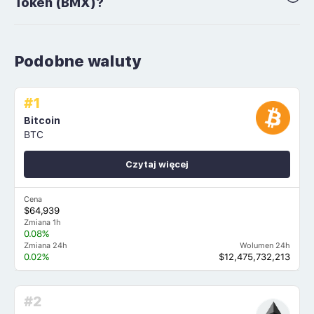
Token (BMX)?
Podobne waluty
#1
Bitcoin
BTC
Czytaj więcej
Cena
$64,939
Zmiana 1h
0.08%
Zmiana 24h
Wolumen 24h
0.02%
$12,475,732,213
#2