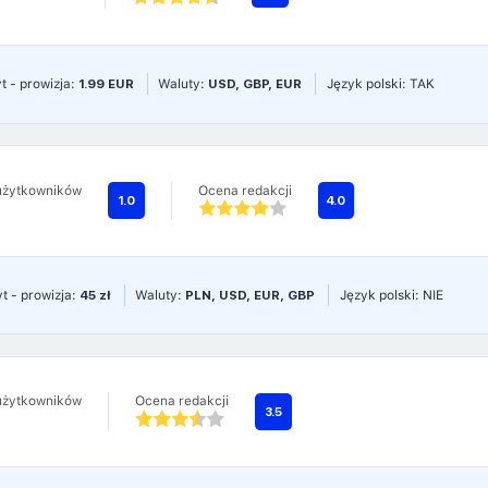
t - prowizja:
1.99 EUR
Waluty:
USD, GBP, EUR
Język polski: TAK
użytkowników
Ocena redakcji
1.0
4.0
t - prowizja:
45 zł
Waluty:
PLN, USD, EUR, GBP
Język polski: NIE
użytkowników
Ocena redakcji
3.5