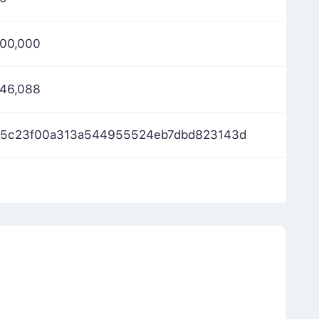
000,000
246,088
15c23f00a313a544955524eb7dbd823143d