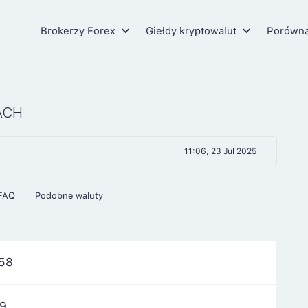
Brokerzy Forex
Giełdy kryptowalut
Porówn
ACH
11:06, 23 Jul 2025
FAQ
Podobne waluty
358
19