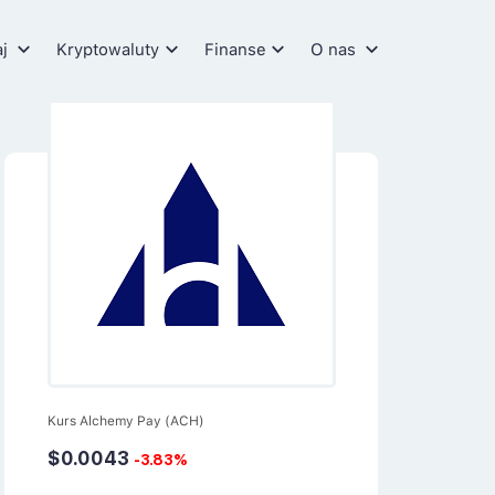
aj
Kryptowaluty
Finanse
O nas
Kurs Alchemy Pay (ACH)
$0.0043
-3.83%