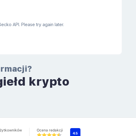
ormacji?
giełd krypto
a
użytkowników
Ocena redakcji
4.5