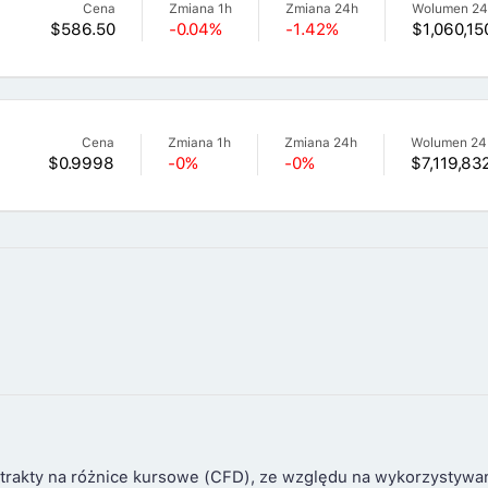
Cena
Zmiana 1h
Zmiana 24h
Wolumen 2
$586.50
-0.04%
-1.42%
$1,060,15
Cena
Zmiana 1h
Zmiana 24h
Wolumen 24
$0.9998
-0%
-0%
$7,119,83
trakty na różnice kursowe (CFD), ze względu na wykorzystywa