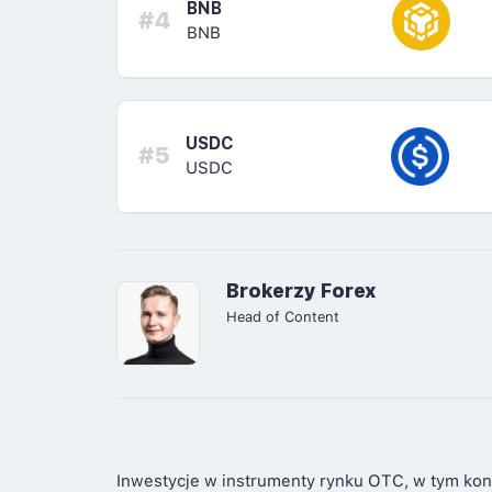
BNB
#4
BNB
USDC
#5
USDC
Brokerzy Forex
Head of Content
Inwestycje w instrumenty rynku OTC, w tym kon