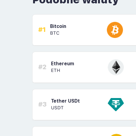
Bitcoin
#1
BTC
Ethereum
#2
ETH
Tether USDt
#3
USDT