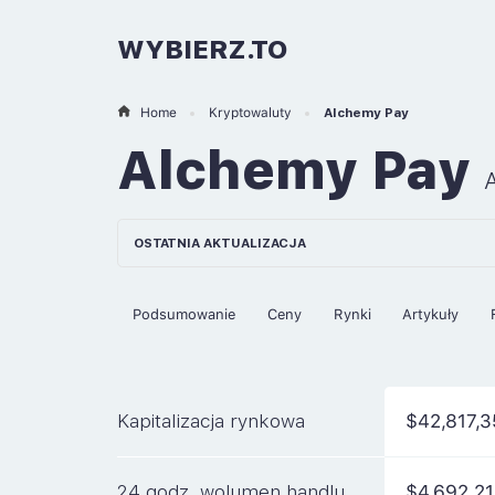
WYBIERZ.TO
Home
Kryptowaluty
Alchemy Pay
Alchemy Pay
OSTATNIA AKTUALIZACJA
Podsumowanie
Ceny
Rynki
Artykuły
Kapitalizacja rynkowa
$42,817,
24 godz. wolumen handlu
$4,692,2