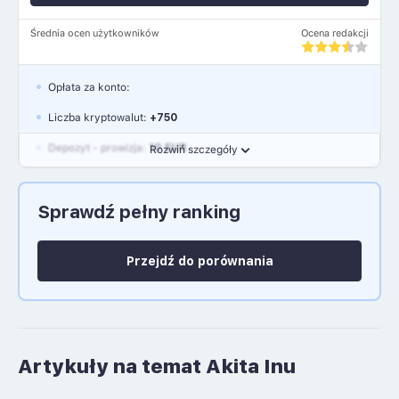
Średnia ocen użytkowników
Ocena redakcji
Opłata za konto:
Liczba kryptowalut:
+750
Depozyt - prowizja:
10 EUR
Rozwiń szczegóły
Waluty:
EUR, GBP, USD
Sprawdź pełny ranking
Język polski: NIE
Przejdź do porównania
Artykuły na temat Akita Inu