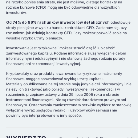
na ryzyko poniesienia straty, nie jest możliwe, dlatego kontrakty na
różnice kursowe (CFD) mogą nie być odpowiednie dla wszystkich
inwestorów.
Od 74% do 89% rachunków inwestorów detalicznych
odnotowuje
straty pieniężne w wyniku handlu kontraktami CFD. Zastanów się, czy
rozumiesz, jak działają kontrakty CFD, i czy możesz pozwolić sobie na
wysokie ryzyko utraty pieniędzy.
Inwestowanie jest ryzykowne i możesz stracić część lub całość
zainwestowanego kapitału. Podane informacje służą wyłącznie celom
informacyjnym i edukacyjnym i nie stanowią żadnego rodzaju porady
finansowej ani rekomendacji inwestycyjnej.
Kryptowaluty oraz produkty lewarowane to ryzykowne instrumenty
finansowe, mogące spowodować szybką utratę kapitału.
Materiały opublikowane na tej stronie mają jedynie cel informacyjny i nie
należy ich traktować jako porady inwestycyjnej (rekomendacji) w
rozumieniu przepisów ustawy z dnia 29 lipca 2005 roku o obrocie
instrumentami finansowymi. Nie są również doradztwem prawnym ani
finansowym. Opracowania zamieszczone w serwisie wybierz.to stanowią
wyłącznie wyraz poglądów redakcji i użytkowników serwisu i nie
powinny być interpretowane w inny sposób.