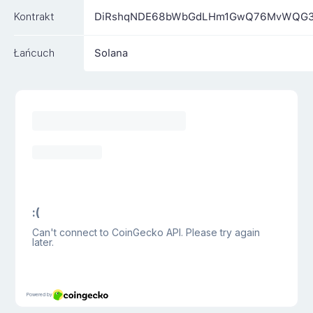
Kontrakt
DiRshqNDE68bWbGdLHm1GwQ76MvWQG3
Łańcuch
Solana