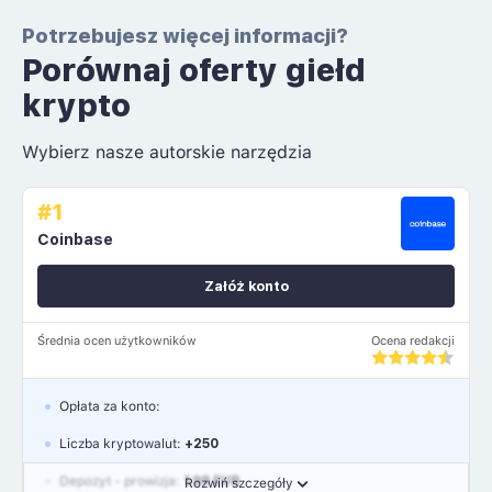
Potrzebujesz więcej informacji?
Porównaj oferty giełd
krypto
Wybierz nasze autorskie narzędzia
#1
Coinbase
Załóż konto
Średnia ocen użytkowników
Ocena redakcji
Opłata za konto:
Liczba kryptowalut:
+250
Depozyt - prowizja:
1.99 EUR
Rozwiń szczegóły