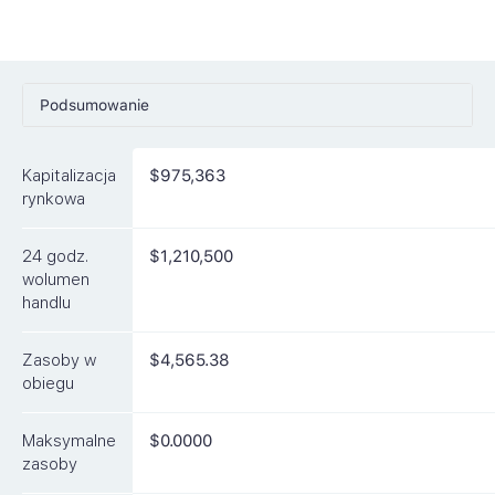
Podsumowanie
Ceny
Kapitalizacja
$975,363
Rynki
rynkowa
Artykuły
24 godz.
$1,210,500
FAQ
wolumen
handlu
Podobne waluty
Zasoby w
$4,565.38
obiegu
Maksymalne
$0.0000
zasoby