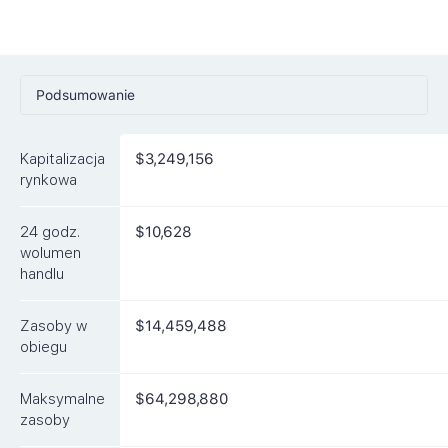
Podsumowanie
Ceny
Kapitalizacja
$3,249,156
Rynki
rynkowa
Artykuły
24 godz.
$10,628
FAQ
wolumen
handlu
Podobne waluty
Zasoby w
$14,459,488
obiegu
Maksymalne
$64,298,880
zasoby