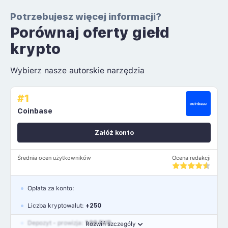
Potrzebujesz więcej informacji?
Porównaj oferty giełd
krypto
Wybierz nasze autorskie narzędzia
#1
Coinbase
Załóż konto
Średnia ocen użytkowników
Ocena redakcji
Opłata za konto:
Liczba kryptowalut:
+250
Depozyt - prowizja:
1.99 EUR
Rozwiń szczegóły