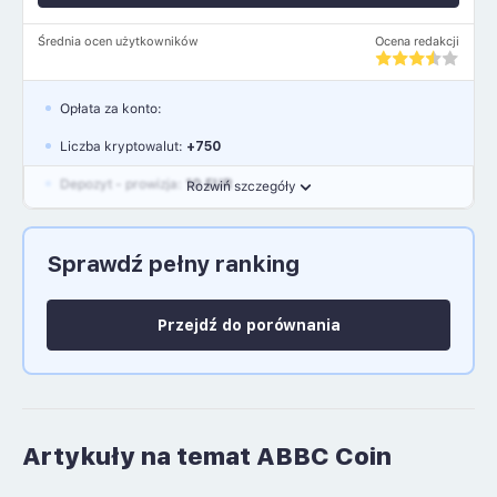
Średnia ocen użytkowników
Ocena redakcji
Opłata za konto:
Liczba kryptowalut:
+750
Depozyt - prowizja:
10 EUR
Rozwiń szczegóły
Waluty:
EUR, GBP, USD
Sprawdź pełny ranking
Język polski: NIE
Przejdź do porównania
Artykuły na temat ABBC Coin