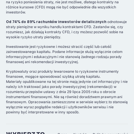
na ryzyko poniesienia straty, nie jest możliwe, dlatego kontrakty na
różnice kursowe (CFD) mogą nie być odpowiednie dla wszystkich
inwestorów.
Od 74% do 89% rachunków inwestorów detalicznych
odnotowuje
straty pieniężne w wyniku handlu kontraktami CFD. Zastanów się, czy
rozumiesz, jak działają kontrakty CFD, i czy możesz pozwolić sobie na
wysokie ryzyko utraty pieniędzy.
Inwestowanie jest ryzykowne i możesz stracić część lub całość
zainwestowanego kapitału. Podane informacje służą wyłącznie celom
informacyjnym i edukacyjnym i nie stanowią żadnego rodzaju porady
finansowej ani rekomendacji inwestycyjnej.
Kryptowaluty oraz produkty lewarowane to ryzykowne instrumenty
finansowe, mogące spowodować szybką utratę kapitału.
Materiały opublikowane na tej stronie mają jedynie cel informacyjny i nie
należy ich traktować jako porady inwestycyjnej (rekomendacji) w
rozumieniu przepisów ustawy z dnia 29 lipca 2005 roku o obrocie
instrumentami finansowymi. Nie są również doradztwem prawnym ani
finansowym. Opracowania zamieszczone w serwisie wybierz.to stanowią
wyłącznie wyraz poglądów redakcji i użytkowników serwisu i nie
powinny być interpretowane w inny sposób.