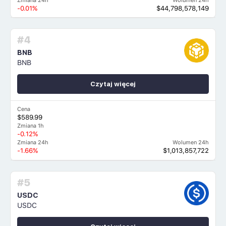
Zmiana 24h
Wolumen 24h
-0.01%
$44,798,578,149
#4
BNB
BNB
Czytaj więcej
Cena
$589.99
Zmiana 1h
-0.12%
Zmiana 24h
Wolumen 24h
-1.66%
$1,013,857,722
#5
USDC
USDC