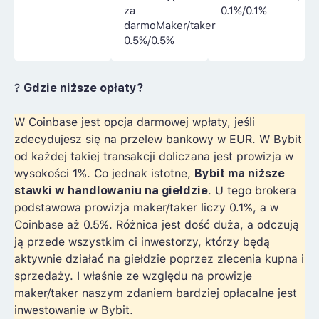
za
0.1%/0.1%
darmoMaker/taker
0.5%/0.5%
?
Gdzie niższe opłaty?
W Coinbase jest opcja darmowej wpłaty, jeśli
zdecydujesz się na przelew bankowy w EUR. W Bybit
od każdej takiej transakcji doliczana jest prowizja w
wysokości 1%. Co jednak istotne,
Bybit ma niższe
stawki w handlowaniu na giełdzie
. U tego brokera
podstawowa prowizja maker/taker liczy 0.1%, a w
Coinbase aż 0.5%. Różnica jest dość duża, a odczują
ją przede wszystkim ci inwestorzy, którzy będą
aktywnie działać na giełdzie poprzez zlecenia kupna i
sprzedaży. I właśnie ze względu na prowizje
maker/taker naszym zdaniem bardziej opłacalne jest
inwestowanie w Bybit.