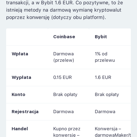
transakcji, a w Bybit 1.6 EUR. Co pozytywne, to że
istnieją metody na darmową wymianę kryptowalut
poprzez konwersję (dotyczy obu platform).
Coinbase
Bybit
Wpłata
Darmowa
1% od
(przelew)
przelewu
Wypłata
0.15 EUR
1.6 EUR
Konto
Brak opłaty
Brak opłaty
Rejestracja
Darmowa
Darmowa
Handel
Kupno przez
Konwersja –
konwersję –
darmowaMaker/tak