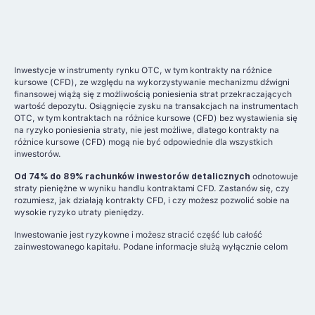
Inwestycje w instrumenty rynku OTC, w tym kontrakty na różnice
kursowe (CFD), ze względu na wykorzystywanie mechanizmu dźwigni
finansowej wiążą się z możliwością poniesienia strat przekraczających
wartość depozytu. Osiągnięcie zysku na transakcjach na instrumentach
OTC, w tym kontraktach na różnice kursowe (CFD) bez wystawienia się
na ryzyko poniesienia straty, nie jest możliwe, dlatego kontrakty na
różnice kursowe (CFD) mogą nie być odpowiednie dla wszystkich
inwestorów.
Od 74% do 89% rachunków inwestorów detalicznych
odnotowuje
straty pieniężne w wyniku handlu kontraktami CFD. Zastanów się, czy
rozumiesz, jak działają kontrakty CFD, i czy możesz pozwolić sobie na
wysokie ryzyko utraty pieniędzy.
Inwestowanie jest ryzykowne i możesz stracić część lub całość
zainwestowanego kapitału. Podane informacje służą wyłącznie celom
informacyjnym i edukacyjnym i nie stanowią żadnego rodzaju porady
finansowej ani rekomendacji inwestycyjnej.
Kryptowaluty oraz produkty lewarowane to ryzykowne instrumenty
finansowe, mogące spowodować szybką utratę kapitału.