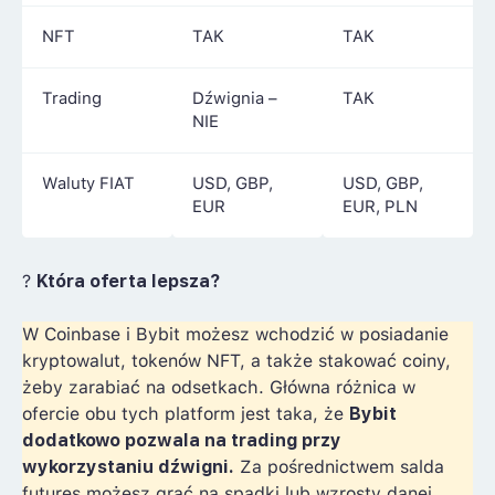
NFT
TAK
TAK
Trading
Dźwignia –
TAK
NIE
Waluty FIAT
USD, GBP,
USD, GBP,
EUR
EUR, PLN
?
Która oferta lepsza?
W Coinbase i Bybit możesz wchodzić w posiadanie
kryptowalut, tokenów NFT, a także stakować coiny,
żeby zarabiać na odsetkach. Główna różnica w
ofercie obu tych platform jest taka, że
Bybit
dodatkowo pozwala na trading przy
wykorzystaniu dźwigni.
Za pośrednictwem salda
futures możesz grać na spadki lub wzrosty danej