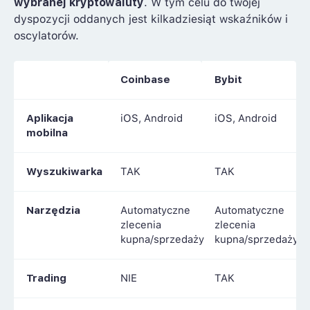
wybranej kryptowaluty
. W tym celu do twojej
dyspozycji oddanych jest kilkadziesiąt wskaźników i
oscylatorów.
Coinbase
Bybit
Aplikacja
iOS, Android
iOS, Android
mobilna
Wyszukiwarka
TAK
TAK
Narzędzia
Automatyczne
Automatyczne
zlecenia
zlecenia
kupna/sprzedaży
kupna/sprzedaży
Trading
NIE
TAK