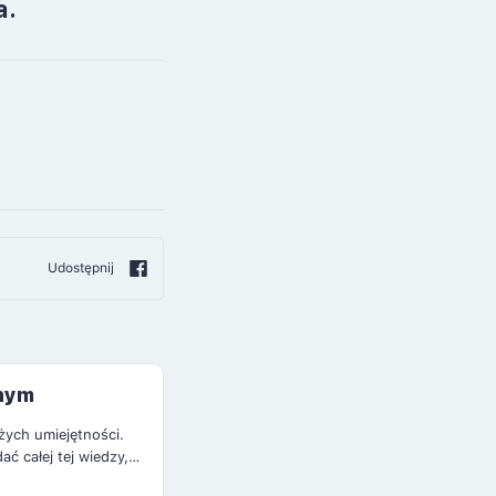
a.
Udostępnij
jnym
żych umiejętności.
ć całej tej wiedzy,
estycyjnym.