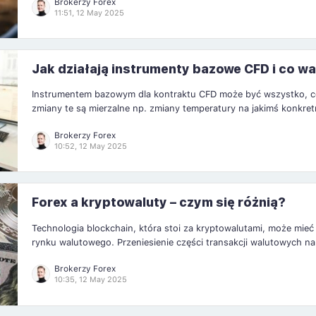
Brokerzy Forex
Dywersyfikacja Dywersyfikacja to kluczowa strategia zarządzania 
11:51, 12 May 2025
która polega na rozproszeniu kapitału na różne klasy […]
Jak działają instrumenty bazowe CFD i co wa
wiedzieć
Instrumentem bazowym dla kontraktu CFD może być wszystko, co
zmiany te są mierzalne np. zmiany temperatury na jakimś konkre
Chyba niemal wszystko, co da się zmierzyć różnicami, a ludzie chc
Brokerzy Forex
to, w jakim kierunku pójdzie zmiana, prawdopodobnie […]
10:52, 12 May 2025
Forex a kryptowaluty – czym się różnią?
Technologia blockchain, która stoi za kryptowalutami, może mieć
rynku walutowego. Przeniesienie części transakcji walutowych na
blockchain może przyczynić się do decentralizacji i skrócenia cz
Brokerzy Forex
kryptowalut ma potencjał, by zmienić sposób, w jaki funkcjonuje 
10:35, 12 May 2025
Forex. Rosnąca popularność […]