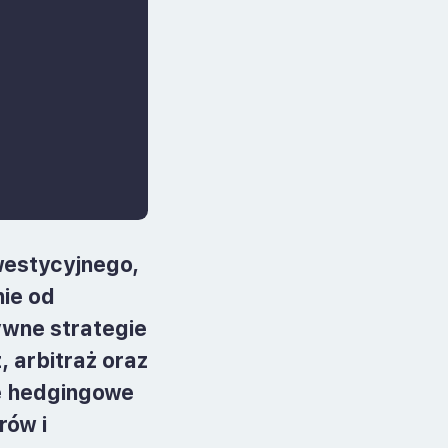
westycyjnego,
ie od
ywne strategie
 arbitraż oraz
e hedgingowe
rów i