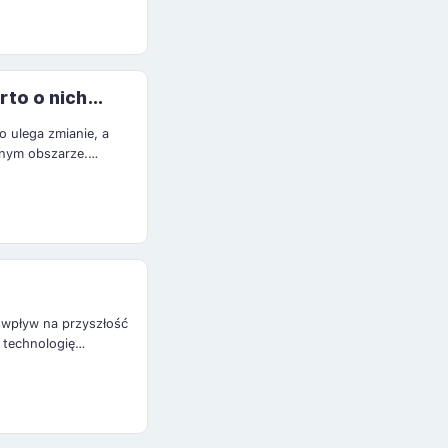
portfelem inwestycji,
rto o nich
 ulega zmianie, a
tnym obszarze.
ieliby się założyć o
 wpływ na przyszłość
 technologię
asu rozliczeń. Rynek
tradycyjny rynek