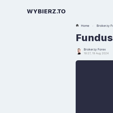
WYBIERZ.TO
Home
Brokerzy F
Fundus
Brokerzy Forex
18:27, 19 Aug 2024