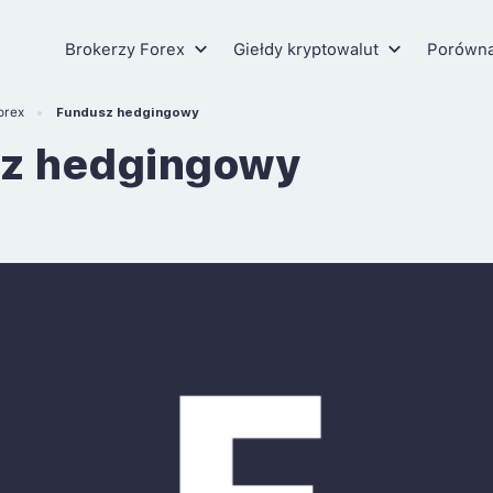
Brokerzy Forex
Giełdy kryptowalut
Porówn
orex
Fundusz hedgingowy
z hedgingowy