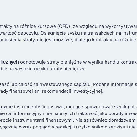
trakty na różnice kursowe (CFD), ze względu na wykorzystywa
 wartość depozytu. Osiągnięcie zysku na transakcjach na instr
niesienia straty, nie jest możliwe, dlatego kontrakty na różni
licznych
odnotowuje straty pieniężne w wyniku handlu kontrakt
obie na wysokie ryzyko utraty pieniędzy.
zęść lub całość zainwestowanego kapitału. Podane informacje 
ady finansowej ani rekomendacji inwestycyjnej.
kowne instrumenty finansowe, mogące spowodować szybką utrat
nie cel informacyjny i nie należy ich traktować jako porady inw
obrocie instrumentami finansowymi. Nie są również doradztwe
yłącznie wyraz poglądów redakcji i użytkowników serwisu i nie