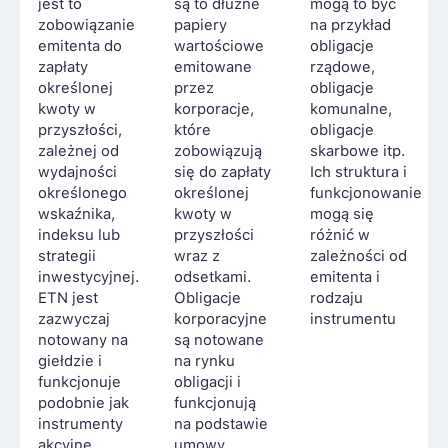
jest to
są to dłużne
mogą to być
zobowiązanie
papiery
na przykład
emitenta do
wartościowe
obligacje
zapłaty
emitowane
rządowe,
określonej
przez
obligacje
kwoty w
korporacje,
komunalne,
przyszłości,
które
obligacje
zależnej od
zobowiązują
skarbowe itp.
wydajności
się do zapłaty
Ich struktura i
określonego
określonej
funkcjonowanie
wskaźnika,
kwoty w
mogą się
indeksu lub
przyszłości
różnić w
strategii
wraz z
zależności od
inwestycyjnej.
odsetkami.
emitenta i
ETN jest
Obligacje
rodzaju
zazwyczaj
korporacyjne
instrumentu
notowany na
są notowane
giełdzie i
na rynku
funkcjonuje
obligacji i
podobnie jak
funkcjonują
instrumenty
na podstawie
akcyjne
umowy