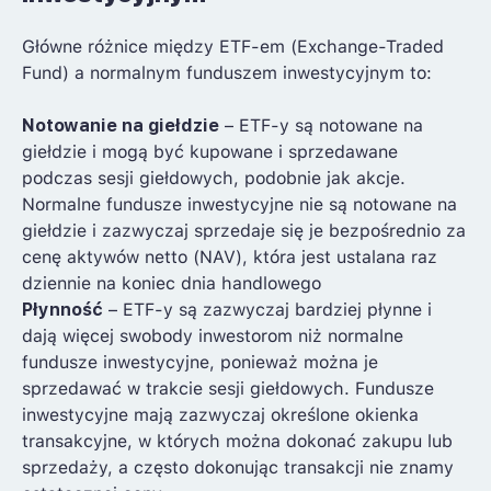
ETF – fundusz giełdowy
Główne różnice między ETF-em (Exchange-Traded
Gdzie kupić ETFy i jak zacząć inwestować –
Fund) a normalnym funduszem inwestycyjnym to:
najlepsze miejsca na zakup
Czy warto inwestować w ETF-y? 11 zalet
Notowanie na giełdzie
– ETF-y są notowane na
giełdzie i mogą być kupowane i sprzedawane
Rodzaje ETF – 12 typów i korzyści, jakie
podczas sesji giełdowych, podobnie jak akcje.
oferują inwestorom
Normalne fundusze inwestycyjne nie są notowane na
Jak powstaje i działa ETF w praktyce?
giełdzie i zazwyczaj sprzedaje się je bezpośrednio za
cenę aktywów netto (NAV), która jest ustalana raz
ETF – co to jest?
dziennie na koniec dnia handlowego
Płynność
– ETF-y są zazwyczaj bardziej płynne i
dają więcej swobody inwestorom niż normalne
fundusze inwestycyjne, ponieważ można je
sprzedawać w trakcie sesji giełdowych. Fundusze
inwestycyjne mają zazwyczaj określone okienka
transakcyjne, w których można dokonać zakupu lub
sprzedaży, a często dokonując transakcji nie znamy