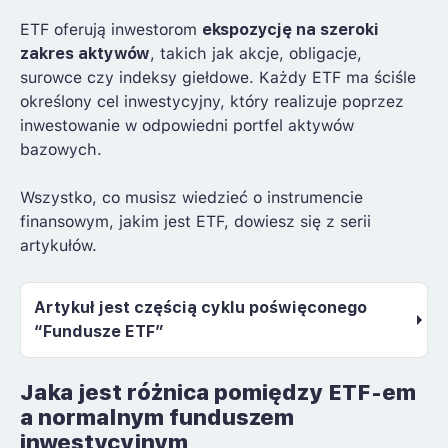
ETF oferują inwestorom
ekspozycję na szeroki
zakres aktywów
, takich jak akcje, obligacje,
surowce czy indeksy giełdowe. Każdy ETF ma ściśle
określony cel inwestycyjny, który realizuje poprzez
inwestowanie w odpowiedni portfel aktywów
bazowych.
Wszystko, co musisz wiedzieć o instrumencie
finansowym, jakim jest ETF, dowiesz się z serii
artykułów.
Artykuł jest częścią cyklu poświęconego
“Fundusze ETF”
ETF, ETC, ETN – czym się różnią główne
Jaka jest różnica pomiędzy ETF-em
fundusze inwestycyjne?
a normalnym funduszem
inwestycyjnym
Bitcoin ETF – co oznaczają fundusze na BTC?