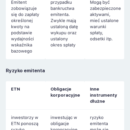
Emitent
przypadku
Mogą być
zobowiązuje
bankructwa
zabezpieczone
się do zapłaty
emitenta.
aktywami,
określonej
Zwykle mają
mieć ustalone
kwoty na
ustaloną datę
warunki
podstawie
wykupu oraz
spłaty,
wydajności
ustalony
odsetki itp.
wskaźnika
okres spłaty
bazowego
Ryzyko emitenta
ETN
Obligacje
Inne
korporacyjne
instrumenty
dłużne
inwestorzy w
inwestując w
ryzyko
ETN ponoszą
obligacje
emitenta
ryzyko
korporacyjne,
może się